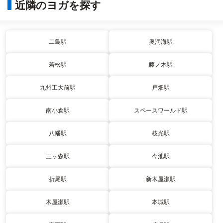
近隣のヨガを探す
二島駅
奥洞海駅
若松駅
藤ノ木駅
九州工大前駅
戸畑駅
南小倉駅
スペースワールド駅
八幡駅
枝光駅
三ヶ森駅
今池駅
折尾駅
新木屋瀬駅
木屋瀬駅
本城駅