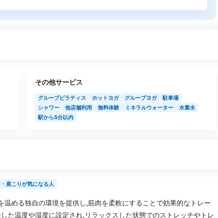
その他サービス
グループピラティス
ホットヨガ
グループヨガ
駐車場
シャワー
他店舗利用
無料体験
ミネラルウォーター
水素水
駅から5分以内
痛・肩こりが気になる人
,体を温める独自の環境を提供し,筋肉を柔軟にすることで効果的なトレー
した温度や湿度に設定され,リラックスした状態でのストレッチやトレ