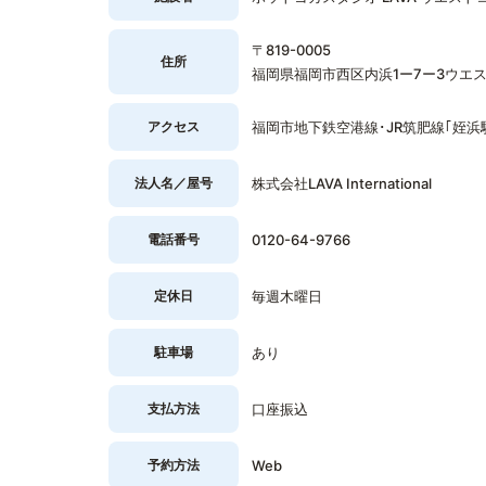
〒819-0005
住所
福岡県福岡市西区内浜1ー7ー3ウエ
アクセス
福岡市地下鉄空港線･JR筑肥線｢姪浜
法人名／屋号
株式会社LAVA International
電話番号
0120-64-9766
定休日
毎週木曜日
駐車場
あり
支払方法
口座振込
予約方法
Web