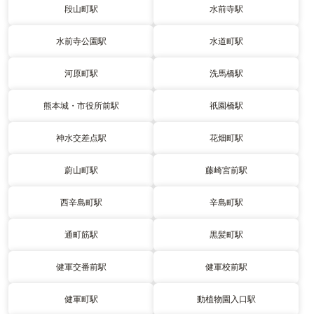
段山町駅
水前寺駅
水前寺公園駅
水道町駅
河原町駅
洗馬橋駅
熊本城・市役所前駅
祇園橋駅
神水交差点駅
花畑町駅
蔚山町駅
藤崎宮前駅
西辛島町駅
辛島町駅
通町筋駅
黒髪町駅
健軍交番前駅
健軍校前駅
健軍町駅
動植物園入口駅