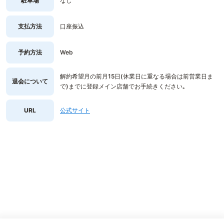
駐車場
なし
支払方法
口座振込
予約方法
Web
解約希望月の前月15日(休業日に重なる場合は前営業日ま
退会について
で)までに登録メイン店舗でお手続きください｡
URL
公式サイト