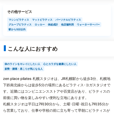
その他サービス
マシンピラティス
マットピラティス
パーソナルピラティス
グループピラティス
ロッカー
体組成計
他店舗利用
ウォーターサーバー
駅から5分以内
こんな人におすすめ
体のラインをキレイにしたい人
心とカラダを健康にしたい人
姿勢・腰痛・肩こりが気になる人
zen place pilates 札幌スタジオは、JR札幌駅から徒歩3分、札幌地
下鉄南北線からは徒歩5分の場所にあるピラティス･ヨガスタジオで
す。近隣にはコンビニエンスストアや百貨店があり、ピラティスの
前後に買い物を楽しみやすい便利な立地にあります。
札幌スタジオは平日は7時30分から、土曜･日曜･祝日も7時35分か
ら営業しており、仕事や学校の前に立ち寄って早朝にピラティスが