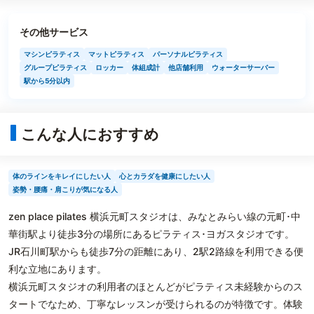
その他サービス
マシンピラティス
マットピラティス
パーソナルピラティス
グループピラティス
ロッカー
体組成計
他店舗利用
ウォーターサーバー
駅から5分以内
こんな人におすすめ
体のラインをキレイにしたい人
心とカラダを健康にしたい人
姿勢・腰痛・肩こりが気になる人
zen place pilates 横浜元町スタジオは、みなとみらい線の元町･中
華街駅より徒歩3分の場所にあるピラティス･ヨガスタジオです。
JR石川町駅からも徒歩7分の距離にあり、2駅2路線を利用できる便
利な立地にあります。
横浜元町スタジオの利用者のほとんどがピラティス未経験からのス
タートでなため、丁寧なレッスンが受けられるのが特徴です。体験