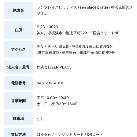
ゼンプレイスピラティス (zen place pilates) 横浜元町スタ
施設名
ジオ店
〒231-0023
住所
神奈川県横浜市中区山下町123ー1横浜クリード8F
みなとみらい線元町･中華街駅3番出口徒歩3分
アクセス
JR京浜東北線･根岸線石川町駅中華街口徒歩7分
法人名／屋号
株式会社ZEN PLACE
電話番号
045-232-4310
平日 10:00〜19:30
営業時間
土・日・祝 7:30〜16:00
駐車場
なし
支払方法
口座振込 / クレジットカード / QRコード