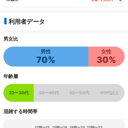
料金
2,200円
利用者データ
男女比
男性
女性
70%
30%
年齢層
20〜30代
30〜40代
40〜50代
60代以上
該当
非該当
非該当
非該当
混雑する時間帯
12時〜15
15時〜18
18時〜20
20時〜22