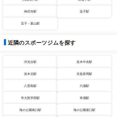
神武寺駅
逗子駅
逗子・葉山駅
近隣のスポーツジムを探す
洋光台駅
並木中央駅
並木北駅
京急富岡駅
八景島駅
六浦駅
市大医学部駅
幸浦駅
海の公園南口駅
海の公園柴口駅