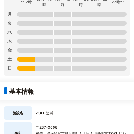
〜12時
22時〜
時
時
時
時
月
火
水
木
金
土
日
基本情報
施設名
ZOEL 追浜
〒237-0068
住所
神奈川県横須賀市追浜本町１丁目１ 追浜駅前TOKUビル