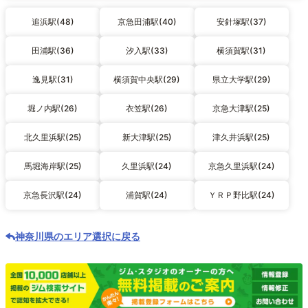
追浜駅(48)
京急田浦駅(40)
安針塚駅(37)
田浦駅(36)
汐入駅(33)
横須賀駅(31)
逸見駅(31)
横須賀中央駅(29)
県立大学駅(29)
堀ノ内駅(26)
衣笠駅(26)
京急大津駅(25)
北久里浜駅(25)
新大津駅(25)
津久井浜駅(25)
馬堀海岸駅(25)
久里浜駅(24)
京急久里浜駅(24)
京急長沢駅(24)
浦賀駅(24)
ＹＲＰ野比駅(24)
神奈川県のエリア選択に戻る