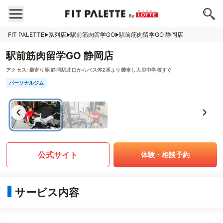
FIT PALETTE
系列店
駅前筋肉留学GO
駅前筋肉留学GO 静岡店
駅前筋肉留学GO 静岡店
アクセス:
最寄り駅 静岡駅北口からバス停2番より乗車し大里中学校すぐ
パーソナルジム
公式サイト
体験・相談予約
サービス内容