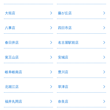
大垣店
藤が丘店
八事店
四日市店
春日井店
名古屋駅前店
覚王山店
安城店
岐阜岐南店
豊川店
北堀江店
草津店
福井丸岡店
奈良店