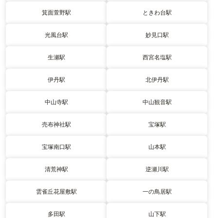
箕面萱野駅
ときわ台駅
光風台駅
妙見口駅
生瀬駅
西宮名塩駅
伊丹駅
北伊丹駅
中山寺駅
中山観音駅
売布神社駅
宝塚駅
宝塚南口駅
山本駅
清荒神駅
逆瀬川駅
雲雀丘花屋敷駅
一の鳥居駅
多田駅
山下駅