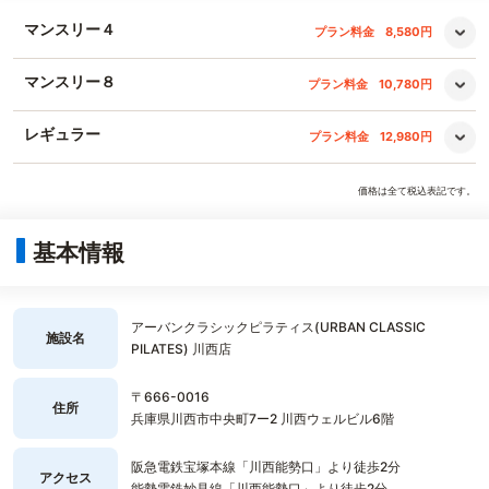
マンスリー４
プラン料金
8,580円
マンスリー８
プラン料金
10,780円
レギュラー
プラン料金
12,980円
価格は全て税込表記です。
基本情報
アーバンクラシックピラティス(URBAN CLASSIC
施設名
PILATES) 川西店
〒666-0016
住所
兵庫県川西市中央町7ー2 川西ウェルビル6階
阪急電鉄宝塚本線「川西能勢口」より徒歩2分
アクセス
能勢電鉄妙見線「川西能勢口」より徒歩2分