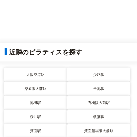
近隣のピラティスを探す
大阪空港駅
少路駅
柴原阪大前駅
蛍池駅
池田駅
石橋阪大前駅
桜井駅
牧落駅
箕面駅
箕面船場阪大前駅