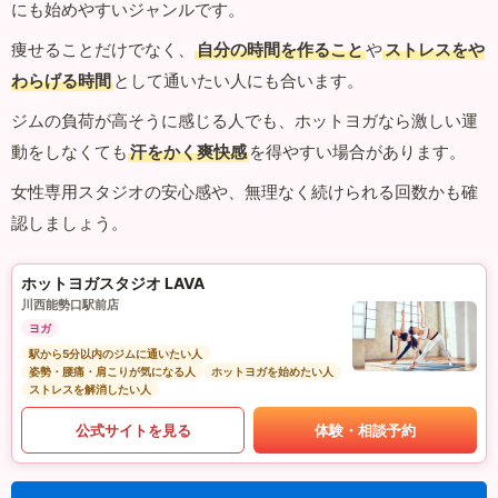
にも始めやすいジャンルです。
痩せることだけでなく、
自分の時間を作ること
や
ストレスをや
わらげる時間
として通いたい人にも合います。
ジムの負荷が高そうに感じる人でも、ホットヨガなら激しい運
動をしなくても
汗をかく爽快感
を得やすい場合があります。
女性専用スタジオの安心感や、無理なく続けられる回数かも確
認しましょう。
ホットヨガスタジオ LAVA
川西能勢口駅前店
ヨガ
駅から5分以内のジムに通いたい人
姿勢・腰痛・肩こりが気になる人
ホットヨガを始めたい人
ストレスを解消したい人
公式サイトを見る
体験・相談予約