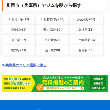
川西市（兵庫県）でジムを駅から探す
川西池田駅(75)
川西能勢口駅(66)
絹延橋駅(65)
滝山駅(64)
鶯の森駅(60)
鼓滝駅(58)
多田駅(57)
平野駅(56)
一の鳥居駅(32)
畦野駅(32)
山下駅(30)
笹部駅(30)
兵庫県のエリア選択に戻る