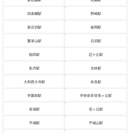
四条畷駅
野崎駅
新石切駅
枚岡駅
瓢箪山駅
石切駅
額田駅
忍ケ丘駅
私市駅
京終駅
大和西大寺駅
奈良駅
学園前駅
学研奈良登美ヶ丘駅
富雄駅
尼ヶ辻駅
平城駅
平城山駅