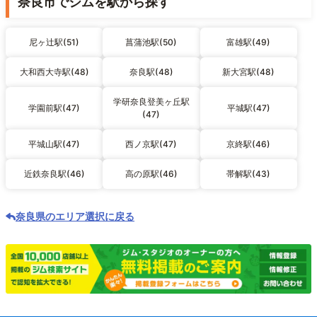
奈良市でジムを駅から探す
尼ヶ辻駅(51)
菖蒲池駅(50)
富雄駅(49)
大和西大寺駅(48)
奈良駅(48)
新大宮駅(48)
学研奈良登美ヶ丘駅
学園前駅(47)
平城駅(47)
(47)
平城山駅(47)
西ノ京駅(47)
京終駅(46)
近鉄奈良駅(46)
高の原駅(46)
帯解駅(43)
奈良県のエリア選択に戻る