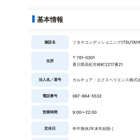
基本情報
施設名
ツタヤコンディショニング(TSUTAYA C
〒761-0301
住所
香川県高松市林町2217番21
法人名／屋号
カルチュア・エクスペリエンス株式
電話番号
087-864-5532
営業時間
9:00〜22:00
定休日
年中無休/年末年始除く