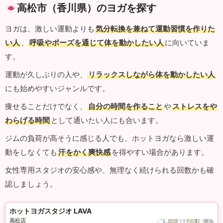
高松市（香川県）のヨガを探す
ヨガは、激しい運動よりも
気分転換を兼ねて運動習慣を作りた
い人
、
呼吸やポーズを通じて体を動かしたい人
に向いていま
す。
運動が久しぶりの人や、
リラックスしながら体を動かしたい人
にも始めやすいジャンルです。
痩せることだけでなく、
自分の時間を作ること
や
ストレスをや
わらげる時間
として通いたい人にも合います。
ジムの負荷が高そうに感じる人でも、ホットヨガなら激しい運
動をしなくても
汗をかく爽快感
を得やすい場合があります。
女性専用スタジオの安心感や、無理なく続けられる回数かも確
認しましょう。
ホットヨガスタジオ LAVA
高松店