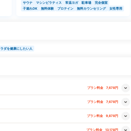
サウナ
マシンピラティス
常温ヨガ
駐車場
完全個室
子連れOK
無料体験
プロテイン
無料カウンセリング
女性専用
カラダを健康にしたい人
プラン料金
7,678円
プラン料金
7,678円
プラン料金
9,878円
プラン料金
13,178円