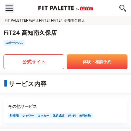
FIT PALETTE
系列店
FiT24
FiT24 高知南久保店
FiT24 高知南久保店
スポーツジム
公式サイト
体験・相談予約
サービス内容
その他サービス
駐車場
シャワー
ロッカー
体組成計
Wi-Fi
無料体験