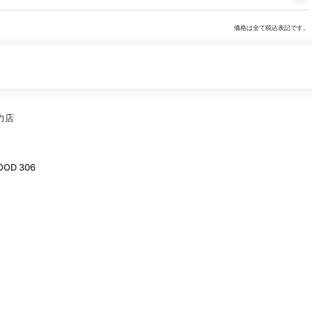
価格は全て税込表記です。
々力店
OD 306