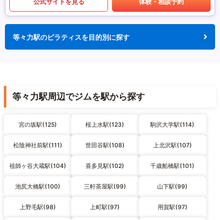
公式サイトを見る
体験・相談予約
等々力駅のピラティスを目的別に探す
等々力駅周辺でジムを駅から探す
宮の坂駅(125)
桜上水駅(123)
駒沢大学駅(114)
松陰神社前駅(111)
世田谷駅(108)
上北沢駅(107)
祖師ヶ谷大蔵駅(104)
喜多見駅(102)
千歳船橋駅(101)
池尻大橋駅(100)
三軒茶屋駅(99)
山下駅(99)
上野毛駅(98)
上町駅(97)
用賀駅(97)