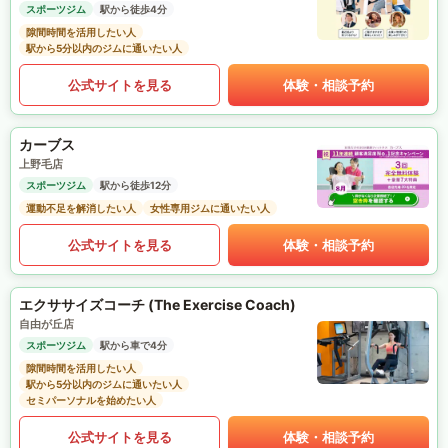
スポーツジム
駅から徒歩4分
隙間時間を活用したい人
駅から5分以内のジムに通いたい人
公式サイトを見る
体験・相談予約
カーブス
上野毛店
スポーツジム
駅から徒歩12分
運動不足を解消したい人
女性専用ジムに通いたい人
公式サイトを見る
体験・相談予約
エクササイズコーチ (The Exercise Coach)
自由が丘店
スポーツジム
駅から車で4分
隙間時間を活用したい人
駅から5分以内のジムに通いたい人
セミパーソナルを始めたい人
公式サイトを見る
体験・相談予約