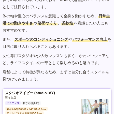
として注目されています。
体の軸や重心のバランスを意識して全身を動かすため、
日常生
活での動きやすさ
や
姿勢づくり
、
柔軟性
を意識したい人にも
おすすめです。
また、
スポーツのコンディショニング
や
パフォーマンス向上
を
目的に取り入れられることもあります。
女性専用スタジオや少人数レッスンも多く、かわいいウェアな
ど、ライフスタイルの一部として楽しめるのも魅力です。
店舗によって特徴が異なるため、まずは自分に合うスタイルを
見つけてみましょう。
スタジオアイビー (studio IVY)
等々力店
ピラティス
駅から徒歩1分
駅から5分以内のジムに通いたい人
マットピラティスを始めたい人