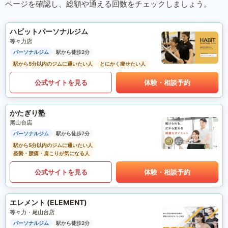
ページを確認し、総額や通える回数をチェックしましょう。
ハビットパーソナルジム
等々力店
パーソナルジム
駅から徒歩2分
駅から5分以内のジムに通いたい人
とにかく痩せたい人
公式サイトを見る
体験・相談予約
かたぎり塾
尾山台店
パーソナルジム
駅から徒歩7分
駅から5分以内のジムに通いたい人
姿勢・腰痛・肩こりが気になる人
公式サイトを見る
体験・相談予約
エレメント (ELEMENT)
等々力・尾山台店
パーソナルジム
駅から徒歩2分