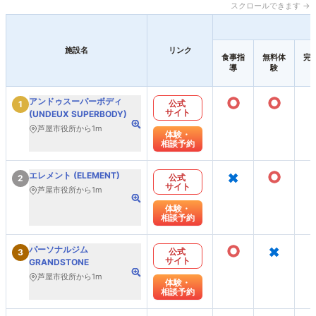
スクロールできます →
施設名
リンク
食事指
無料体
完
導
験
○
○
アンドゥスーパーボディ
公式
1
サイト
(UNDEUX SUPERBODY)
芦屋市役所から1m
体験・
相談予約
×
○
エレメント (ELEMENT)
公式
2
サイト
芦屋市役所から1m
体験・
相談予約
○
×
パーソナルジム
公式
3
サイト
GRANDSTONE
芦屋市役所から1m
体験・
相談予約