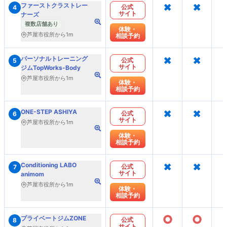
×
×
ファーストクラストレー
公式
4
サイト
ナーズ
複数店舗あり
体験・
芦屋市役所から1m
相談予約
×
×
パーソナルトレーニング
公式
5
サイト
ジムTopWorks-Body
芦屋市役所から1m
体験・
相談予約
×
×
ONE-STEP ASHIYA
公式
6
サイト
芦屋市役所から1m
体験・
相談予約
×
×
Conditioning LABO
公式
7
サイト
animom
芦屋市役所から1m
体験・
相談予約
○
○
プライベートジムZONE
公式
8
サイト