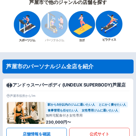
芦屋市で他のジャンルの店舗を探す
ピラティス
スポーツジム
パーソナルジム
ヨガ
芦屋市のパーソナルジム全店を紹介
アンドゥスーパーボディ (UNDEUX SUPERBODY)芦屋店
芦屋市役所から1m
駅から5分以内のジムに通いたい人
とにかく痩せたい人
食事管理も任せたい人
女性専用ジムに通いたい人
無料宅配食付き女性専用
230,000円〜
店舗情報を確認
公式サイト