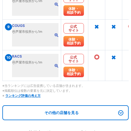
芦屋市役所から1m
体験・
相談予約
×
×
COUGS
公式
9
サイト
芦屋市役所から1m
体験・
相談予約
○
×
RACS
公式
10
サイト
芦屋市役所から1m
体験・
相談予約
※当ランキングには広告提携している店舗が含まれます。
※掲載順位は複数の要素を元に決定しています。
※
ランキング評価の考え方
その他の店舗を見る