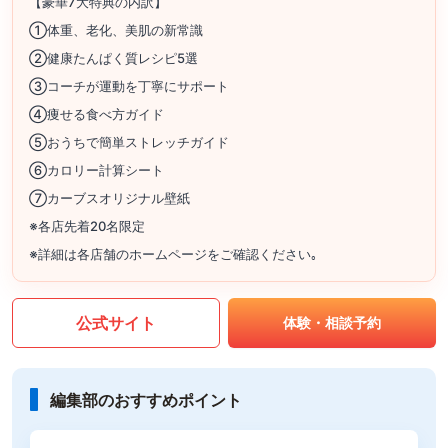
【豪華7大特典の内訳】
①体重、老化、美肌の新常識
②健康たんぱく質レシピ5選
③コーチが運動を丁寧にサポート
④痩せる食べ方ガイド
⑤おうちで簡単ストレッチガイド
⑥カロリー計算シート
⑦カーブスオリジナル壁紙
※各店先着20名限定
※詳細は各店舗のホームページをご確認ください｡
公式サイト
体験・相談予約
編集部のおすすめポイント