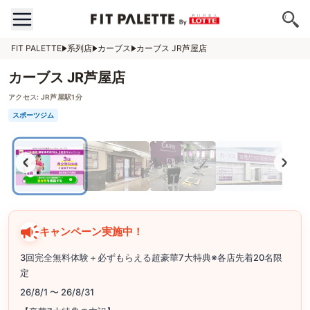
FIT PALETTE
系列店
カーブス
カーブス JR芦屋店
カーブス JR芦屋店
アクセス:
JR芦屋駅1分
スポーツジム
キャンペーン実施中！
3回完全無料体験＋必ずもらえる超豪華7大特典※各店先着20名限
定
26/8/1 〜 26/8/31