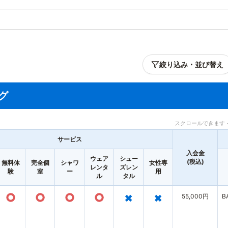
絞り込み・並び替え
グ
スクロールできます 
サービス
入会金
ウェア
シュー
(税込)
無料体
完全個
シャワ
女性専
レンタ
ズレン
験
室
ー
用
ル
タル
○
○
○
○
×
×
55,000円
B