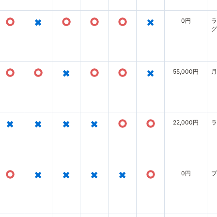
○
×
○
○
○
×
0円
ラ
グ
○
○
×
○
○
×
55,000円
月
×
×
×
×
○
○
22,000円
ラ
○
×
×
×
×
○
0円
プ