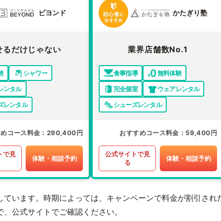
ビヨンド
かたぎり塾
せるだけじゃない
業界店舗数No.1
験
シャワー
食事指導
無料体験
レンタル
完全個室
ウェアレンタル
ズレンタル
シューズレンタル
すめコース料金
290,400円
おすすめコース料金
59,400円
トで見
公式サイトで見
体験・相談予約
体験・相談予約
る
しています。時期によっては、キャンペーンで料金が割引され
で、公式サイトでご確認ください。