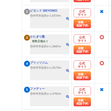
×
ビヨンド (BEYOND)
公式
2
サイト
伊丹市役所から5514m
体験・
相談予約
○
かたぎり塾
公式
3
サイト
複数店舗あり
伊丹市役所から3881m
体験・
相談予約
○
プリッツジム
公式
4
サイト
伊丹市役所から3573m
体験・
相談予約
×
ファディー
公式
5
サイト
伊丹市役所から4795m
体験・
相談予約