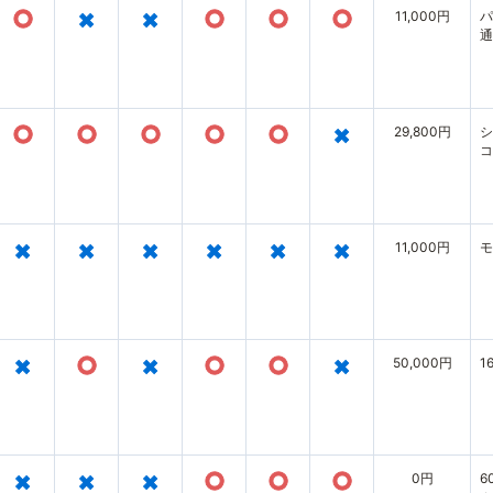
○
×
×
○
○
○
11,000円
パ
通
○
○
○
○
○
×
29,800円
シ
コ
×
×
×
×
×
×
11,000円
モ
×
○
×
○
○
×
50,000円
1
×
×
×
○
○
○
0円
6