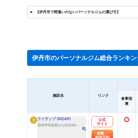
【伊丹市で間違いのないパーソナルジムの選び方】
伊丹市のパーソナルジム総合ランキン
施設名
リンク
食事指
導
○
ライザップ (RIZAP)
公式
1
サイト
伊丹市役所から6255m
体験・
相談予約