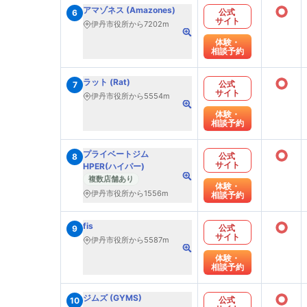
○
アマゾネス (Amazones)
公式
6
サイト
伊丹市役所から7202m
体験・
相談予約
○
ラット (Rat)
公式
7
サイト
伊丹市役所から5554m
体験・
相談予約
○
プライベートジム
公式
8
サイト
HPER(ハイパー)
複数店舗あり
体験・
伊丹市役所から1556m
相談予約
○
fis
公式
9
サイト
伊丹市役所から5587m
体験・
相談予約
○
ジムズ (GYMS)
公式
10