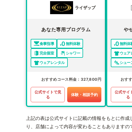
ライザップ
あなた専用プログラム
や
食事指導
無料体験
無料体
完全個室
シャワー
ウェア
ウェアレンタル
シュー
おすすめコース料金
327,800円
おす
公式サイトで見
公式サイ
体験・相談予約
る
る
上記の表は公式サイトに記載の情報をもとに作成
り、店舗によって内容が変わることもありますの