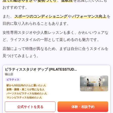
活での動きやすさ
や
姿勢づくり
、
柔軟性
を意識したい人にも
おすすめです。
また、
スポーツのコンディショニング
や
パフォーマンス向上
を
目的に取り入れられることもあります。
女性専用スタジオや少人数レッスンも多く、かわいいウェアな
ど、ライフスタイルの一部として楽しめるのも魅力です。
店舗によって特徴が異なるため、まずは自分に合うスタイルを
見つけてみましょう。
ピラティススタジオ デップ (PILATESSTUDIO DEP)
福山店
ピラティス
駅から5分以内のジムに通いたい人
姿勢・腰痛・肩こりが気になる人
パーソナルピラティスを始めたい人
マシンピラティスを始めたい人
公式サイトを見る
体験・相談予約