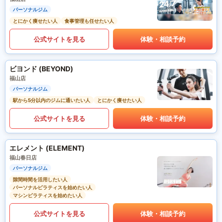
パーソナルジム
とにかく痩せたい人
食事管理も任せたい人
公式サイトを見る
体験・相談予約
ビヨンド (BEYOND)
福山店
パーソナルジム
駅から5分以内のジムに通いたい人
とにかく痩せたい人
公式サイトを見る
体験・相談予約
エレメント (ELEMENT)
福山春日店
パーソナルジム
隙間時間を活用したい人
パーソナルピラティスを始めたい人
マシンピラティスを始めたい人
公式サイトを見る
体験・相談予約