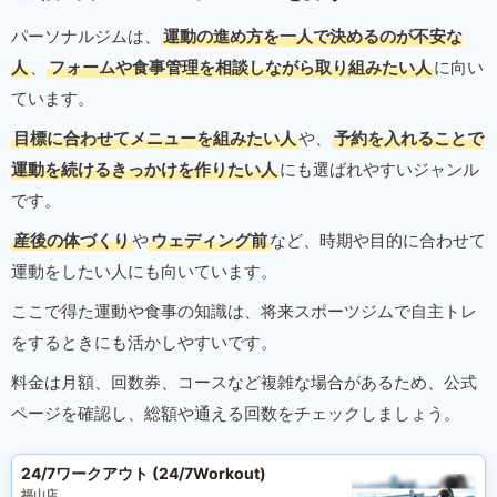
パーソナルジムは、
運動の進め方を一人で決めるのが不安な
人
、
フォームや食事管理を相談しながら取り組みたい人
に向い
ています。
目標に合わせてメニューを組みたい人
や、
予約を入れることで
運動を続けるきっかけを作りたい人
にも選ばれやすいジャンル
です。
産後の体づくり
や
ウェディング前
など、時期や目的に合わせて
運動をしたい人にも向いています。
ここで得た運動や食事の知識は、将来スポーツジムで自主トレ
をするときにも活かしやすいです。
料金は月額、回数券、コースなど複雑な場合があるため、公式
ページを確認し、総額や通える回数をチェックしましょう。
24/7ワークアウト (24/7Workout)
福山店