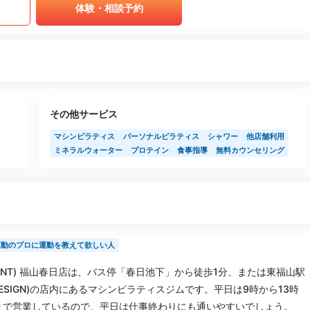
体験・相談予約
その他サービス
マシンピラティス
パーソナルピラティス
シャワー
他店舗利用
ミネラルウォーター
プロテイン
食事指導
無料カウンセリング
運動のプロに運動を教えて欲しい人
ENT) 福山春日店は、バス停「春日池下」から徒歩1分、または東福山駅
 DESIGN)の店内にあるマシンピラティスジムです。平日は9時から13時
8時まで営業しているので、平日は仕事終わりにも通いやすいでしょう。