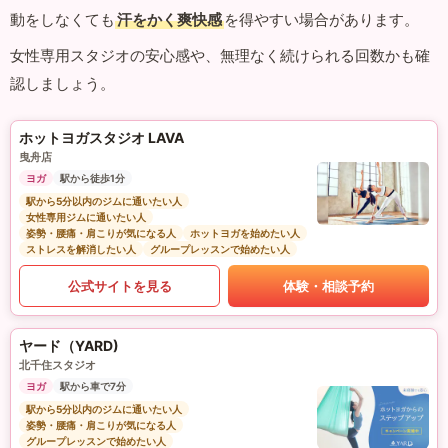
動をしなくても
汗をかく爽快感
を得やすい場合があります。
女性専用スタジオの安心感や、無理なく続けられる回数かも確
認しましょう。
ホットヨガスタジオ LAVA
曳舟店
ヨガ
駅から徒歩1分
駅から5分以内のジムに通いたい人
女性専用ジムに通いたい人
姿勢・腰痛・肩こりが気になる人
ホットヨガを始めたい人
ストレスを解消したい人
グループレッスンで始めたい人
公式サイトを見る
体験・相談予約
ヤード（YARD)
北千住スタジオ
ヨガ
駅から車で7分
駅から5分以内のジムに通いたい人
姿勢・腰痛・肩こりが気になる人
グループレッスンで始めたい人