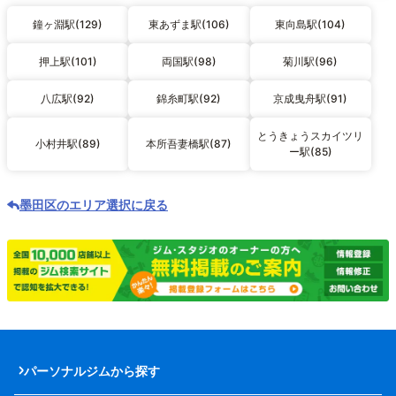
鐘ヶ淵駅(129)
東あずま駅(106)
東向島駅(104)
押上駅(101)
両国駅(98)
菊川駅(96)
八広駅(92)
錦糸町駅(92)
京成曳舟駅(91)
とうきょうスカイツリ
小村井駅(89)
本所吾妻橋駅(87)
ー駅(85)
墨田区のエリア選択に戻る
パーソナルジムから探す