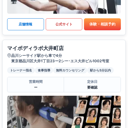
体験・相談予約
店舗情報
公式サイト
マイボディラボ大井町店
品川シーサイド駅から車で4分
東京都品川区大井1丁目23ー2シー･エス大井ビル1002号室
トレーナー指名
食事指導
無料カウンセリング
駅から5分以内
営業時間
定休日
ー
要確認