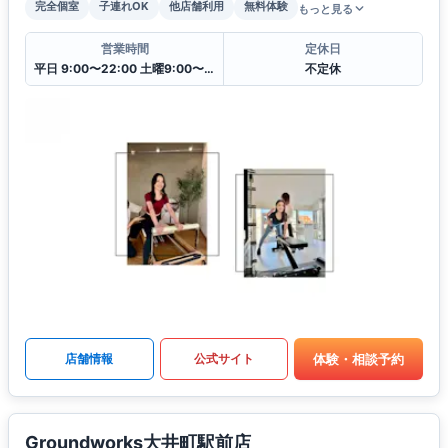
完全個室
子連れOK
他店舗利用
無料体験
もっと見る
営業時間
定休日
平日 9:00〜22:00 土曜9:00〜19:00 日・祝 9:00〜18:00
不定休
体験・相談予約
店舗情報
公式サイト
Groundworks大井町駅前店