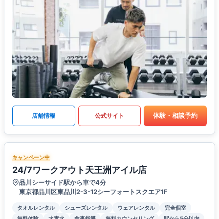
体験・相談予約
店舗情報
公式サイト
キャンペーン中
24/7ワークアウト天王洲アイル店
品川シーサイド駅から車で4分
東京都品川区東品川2-3-12シーフォートスクエア1F
タオルレンタル
シューズレンタル
ウェアレンタル
完全個室
無料体験
水素水
食事指導
無料カウンセリング
駅から5分以内