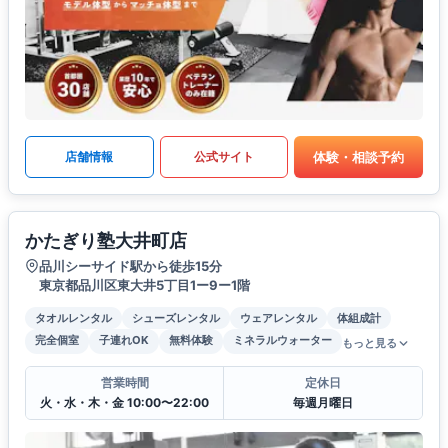
体験・相談予約
店舗情報
公式サイト
かたぎり塾大井町店
品川シーサイド駅から徒歩15分
東京都品川区東大井5丁目1ー9ー1階
タオルレンタル
シューズレンタル
ウェアレンタル
体組成計
完全個室
子連れOK
無料体験
ミネラルウォーター
もっと見る
営業時間
定休日
火・水・木・金 10:00〜22:00
毎週月曜日