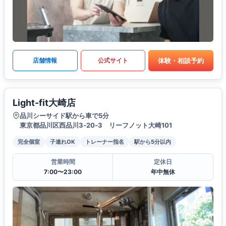
体験・相談予約
店舗情報
公式サイト
Light-fit大崎店
品川シーサイド駅から車で5分
東京都品川区西品川3‐20‐3 リーフノット大崎101
完全個室
子連れOK
トレーナー指名
駅から5分以内
営業時間
定休日
7:00〜23:00
年中無休