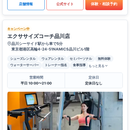
体験・相談予約
店舗情報
公式サイト
キャンペーン中
エクササイズコーチ品川店
品川シーサイド駅から車で5分
東京都港区高輪4-24-51NAMICS品川ビル1階
シューズレンタル
ウェアレンタル
セミパーソナル
無料体験
ウォーターサーバー
トレーナー指名
食事指導
もっと見る
営業時間
定休日
平日 10:00〜21:00
定休日なし