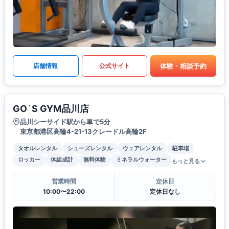
体験・相談予約
店舗情報
公式サイト
GO`S GYM品川店
品川シーサイド駅から車で5分
東京都港区高輪4-21-13クレードル高輪2F
タオルレンタル
シューズレンタル
ウェアレンタル
駐車場
ロッカー
体組成計
無料体験
ミネラルウォーター
もっと見る
営業時間
定休日
10:00〜22:00
定休日なし