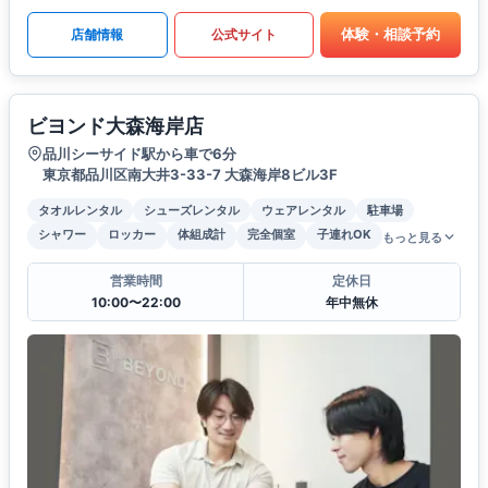
体験・相談予約
店舗情報
公式サイト
ビヨンド大森海岸店
品川シーサイド駅から車で6分
東京都品川区南大井3-33-7 大森海岸8ビル3F
タオルレンタル
シューズレンタル
ウェアレンタル
駐車場
シャワー
ロッカー
体組成計
完全個室
子連れOK
もっと見る
営業時間
定休日
10:00〜22:00
年中無休