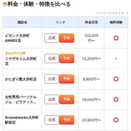
料金・体験・特徴を比べる
スクロールできます →
施設名
リンク
料金目安
無料体験
ビヨンド大井町
102,300
○
公式
予約
ANNEX店
円〜
キャンペーン中
-
公式
予約
ミヤザキジム大井町
13,200円〜
店
○
公式
予約
かたぎり塾大井町店
8,800円〜
女性専用パーソナル
○
公式
予約
18,000円〜
ジム・ピラティス
BODY TERRACE大井
町店
Groundworks大井町
○
公式
予約
30,800円〜
駅前店