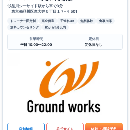
品川シーサイド駅から車で3分
東京都品川区東大井５丁目１７-４ 501
トレーナー固定制
完全個室
子連れOK
無料体験
食事指導
無料カウンセリング
駅から5分以内
営業時間
定休日
平日 10:00〜22:00
定休日なし
体験・相談予約
店舗情報
公式サイト