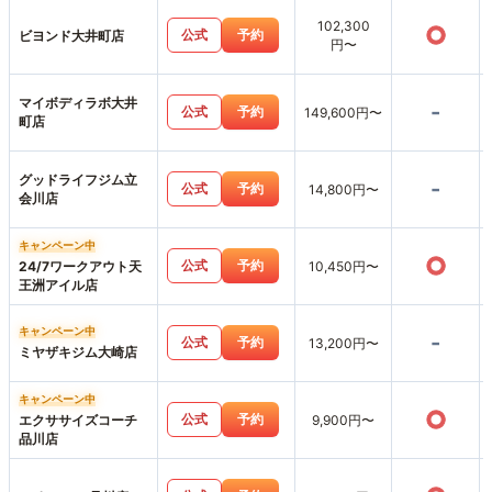
102,300
○
公式
予約
ビヨンド大井町店
円〜
マイボディラボ大井
-
公式
予約
149,600円〜
町店
グッドライフジム立
-
公式
予約
14,800円〜
会川店
キャンペーン中
○
公式
予約
24/7ワークアウト天
10,450円〜
王洲アイル店
キャンペーン中
-
公式
予約
13,200円〜
ミヤザキジム大崎店
キャンペーン中
○
公式
予約
エクササイズコーチ
9,900円〜
品川店