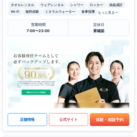
タオルレンタル
ウェアレンタル
シャワー
ロッカー
体組成計
Wi-Fi
無料体験
ミネラルウォーター
食事指導
もっと見る
営業時間
定休日
7:00〜23:00
要確認
体験・相談予約
店舗情報
公式サイト