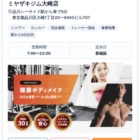
ミヤザキジム大崎店
品川シーサイド駅から車で5分
東京都品川区大崎1丁目20ー8INOビル707
シャワー
ロッカー
完全個室
トレーナー指名
食事指導
駅から5分以内
営業時間
定休日
7:00〜23:00
要確認