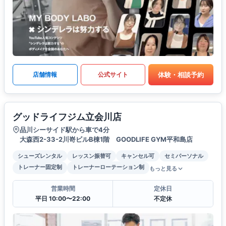
体験・相談予約
店舗情報
公式サイト
グッドライフジム立会川店
品川シーサイド駅から車で4分
大森西2-33-2川嵜ビルB棟1階 GOODLIFE GYM平和島店
シューズレンタル
レッスン振替可
キャンセル可
セミパーソナル
トレーナー固定制
トレーナーローテーション制
もっと見る
営業時間
定休日
平日 10:00〜22:00
不定休