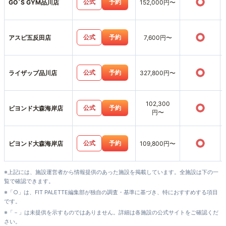
○
公式
予約
GO`S GYM品川店
152,000円〜
○
公式
予約
アスピ五反田店
7,600円〜
○
公式
予約
ライザップ品川店
327,800円〜
102,300
○
公式
予約
ビヨンド大森海岸店
円〜
○
公式
予約
ビヨンド大森海岸店
109,800円〜
※上記には、施設運営者から情報提供のあった施設を掲載しています。全施設は下の一
覧で確認できます。
※「○」は、FIT PALETTE編集部が独自の調査・基準に基づき、特におすすめする項目
です。
※「－」は未提供を示すものではありません。詳細は各施設の公式サイトをご確認くだ
さい。