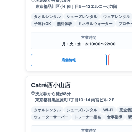
洗足駅から徒歩8分
東京都品川区小山6丁目5ー13エルコーポ1階
タオルレンタル
シューズレンタル
ウェアレンタル
子連れOK
無料体験
ミネラルウォーター
プロテ
営業時間
月・火・水・木 10:00〜22:00
店舗情報
Catré西小山店
洗足駅から徒歩8分
東京都目黒区原町1丁目10-14 雨宮ビル 2Ｆ
タオルレンタル
シューズレンタル
Wi-Fi
完全個
ウォーターサーバー
トレーナー指名
食事指導
駅
営業時間