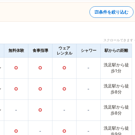
条件を絞り込む
スクロールできます 
ウェア
無料体験
食事指導
シャワー
駅からの距離
レンタル
洗足駅から徒
〜
○
○
○
-
歩1分
洗足駅から徒
〜
○
○
○
-
歩8分
洗足駅から徒
〜
-
○
-
-
歩8分
洗足駅から徒
○
-
○
-
歩9分