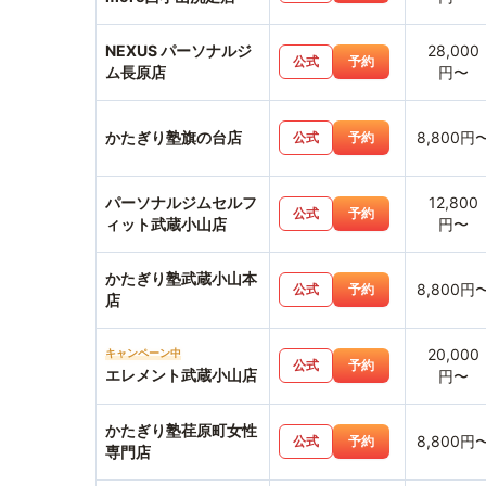
NEXUS パーソナルジ
28,000
公式
予約
ム長原店
円〜
かたぎり塾旗の台店
8,800円
公式
予約
パーソナルジムセルフ
12,800
公式
予約
ィット武蔵小山店
円〜
かたぎり塾武蔵小山本
8,800円
公式
予約
店
20,000
キャンペーン中
公式
予約
エレメント武蔵小山店
円〜
かたぎり塾荏原町女性
8,800円
公式
予約
専門店