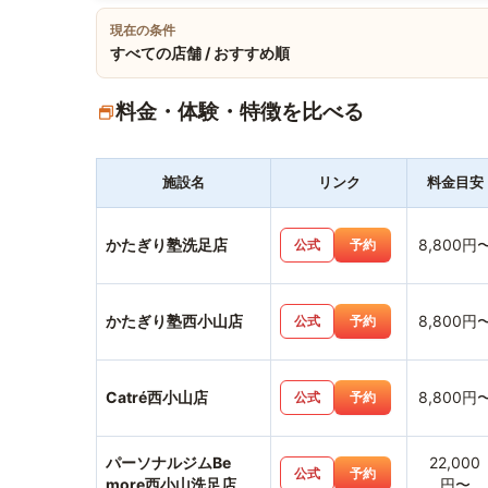
現在の条件
すべての店舗 / おすすめ順
料金・体験・特徴を比べる
施設名
リンク
料金目安
かたぎり塾洗足店
8,800円
公式
予約
かたぎり塾西小山店
8,800円
公式
予約
Catré西小山店
8,800円
公式
予約
パーソナルジムBe
22,000
公式
予約
more西小山洗足店
円〜