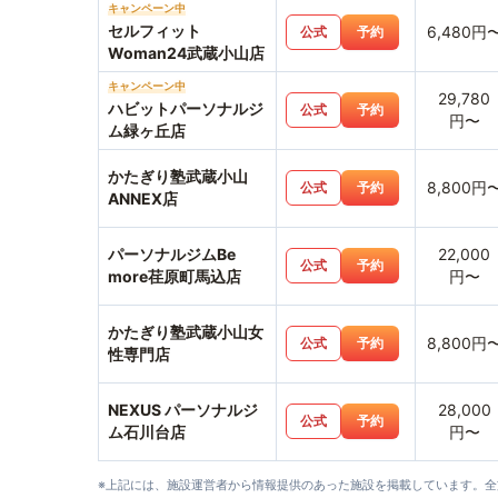
キャンペーン中
セルフィット
6,480円
公式
予約
Woman24武蔵小山店
キャンペーン中
29,780
ハビットパーソナルジ
公式
予約
円〜
ム緑ヶ丘店
かたぎり塾武蔵小山
8,800円
公式
予約
ANNEX店
パーソナルジムBe
22,000
公式
予約
more荏原町馬込店
円〜
かたぎり塾武蔵小山女
8,800円
公式
予約
性専門店
NEXUS パーソナルジ
28,000
公式
予約
ム石川台店
円〜
※上記には、施設運営者から情報提供のあった施設を掲載しています。