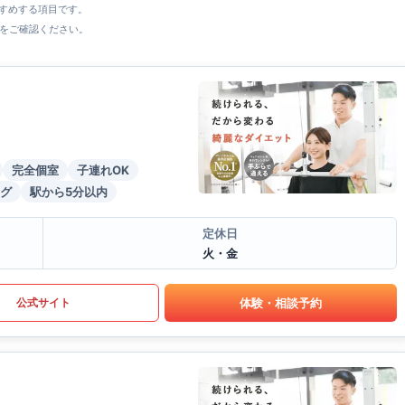
すすめする項目です。
をご確認ください。
完全個室
子連れOK
グ
駅から5分以内
定休日
火・金
体験・相談予約
公式サイト