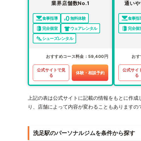
業界店舗数No.1
通いや
食事指導
無料体験
食事指
完全個室
ウェアレンタル
完全個
シューズレンタル
おすすめコース料金
59,400円
おす
公式サイトで見
公式サイ
体験・相談予約
る
る
上記の表は公式サイトに記載の情報をもとに作成
り、店舗によって内容が変わることもありますの
洗足駅のパーソナルジムを条件から探す