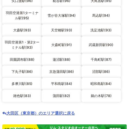
矢口渡駅(96)
糀谷駅(96)
大鳥居駅(95)
羽田空港第1ターミナ
雪が谷大塚駅(94)
馬込駅(94)
ル駅(95)
大森駅(93)
天空橋駅(93)
洗足池駅(93)
羽田空港第1・第2ター
大森町駅(91)
武蔵新田駅(90)
ミナル駅(93)
田園調布駅(88)
蓮沼駅(88)
千鳥町駅(87)
下丸子駅(86)
京急蒲田駅(86)
沼部駅(86)
多摩川駅(85)
平和島駅(84)
昭和島駅(84)
雑色駅(83)
蒲田駅(82)
鵜の木駅(78)
大田区（東京都）のエリア選択に戻る