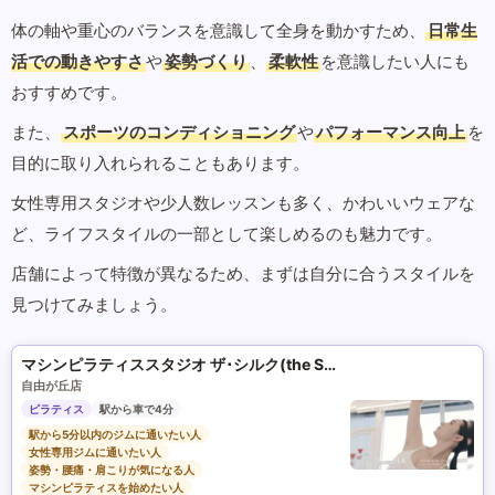
体の軸や重心のバランスを意識して全身を動かすため、
日常生
活での動きやすさ
や
姿勢づくり
、
柔軟性
を意識したい人にも
おすすめです。
また、
スポーツのコンディショニング
や
パフォーマンス向上
を
目的に取り入れられることもあります。
女性専用スタジオや少人数レッスンも多く、かわいいウェアな
ど、ライフスタイルの一部として楽しめるのも魅力です。
店舗によって特徴が異なるため、まずは自分に合うスタイルを
見つけてみましょう。
マシンピラティススタジオ ザ･シルク(the SILK)
自由が丘店
ピラティス
駅から車で4分
駅から5分以内のジムに通いたい人
女性専用ジムに通いたい人
姿勢・腰痛・肩こりが気になる人
マシンピラティスを始めたい人