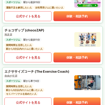
スポーツジム
駅から徒歩15分
運動不足を解消したい人
女性専用ジムに通いたい人
公式サイトを見る
体験・相談予約
チョコザップ (chocoZAP)
洗足店
スポーツジム
駅から徒歩11分
隙間時間を活用したい人
駅から5分以内のジムに通いたい人
公式サイトを見る
体験・相談予約
エクササイズコーチ (The Exercise Coach)
自由が丘店
スポーツジム
駅から車で4分
隙間時間を活用したい人
駅から5分以内のジムに通いたい人
セミパーソナルを始めたい人
公式サイトを見る
体験・相談予約