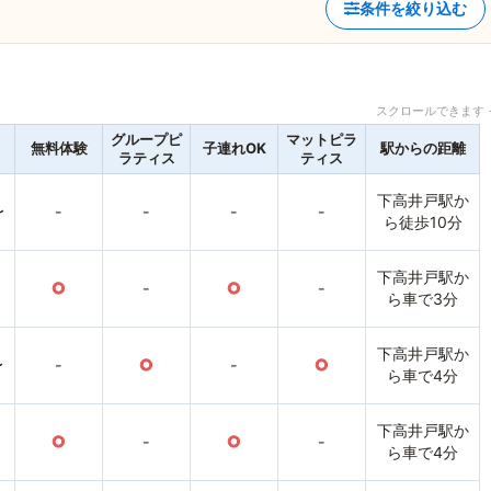
条件を絞り込む
スクロールできます 
グループピ
マットピラ
無料体験
子連れOK
駅からの距離
ラティス
ティス
下高井戸駅か
〜
-
-
-
-
ら徒歩10分
下高井戸駅か
○
-
○
-
ら車で3分
下高井戸駅か
〜
-
○
-
○
ら車で4分
下高井戸駅か
○
-
○
-
ら車で4分