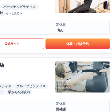
パーソナルピラティス
験
もっと見る
定休日
無し
体験・相談予約
公式サイト
店
ラティス
グループピラティス
ー
駅から5分以内
定休日
要確認