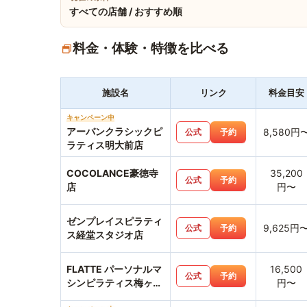
すべての店舗 / おすすめ順
料金・体験・特徴を比べる
施設名
リンク
料金目安
キャンペーン中
アーバンクラシックピ
8,580円
公式
予約
ラティス明大前店
COCOLANCE豪徳寺
35,200
公式
予約
店
円〜
ゼンプレイスピラティ
9,625円
公式
予約
ス経堂スタジオ店
FLATTE パーソナルマ
16,500
公式
予約
シンピラティス梅ヶ丘
円〜
店