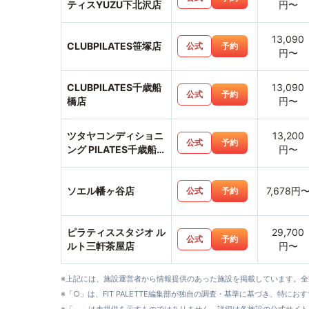
ティスYUZU下北沢店
円〜
13,090
CLUBPILATES笹塚店
公式
予約
円〜
CLUBPILATES千歳船
13,090
公式
予約
橋店
円〜
ツタヤコンディショニ
13,200
公式
予約
ング PILATES千歳船
円〜
橋店
ソエル幡ヶ谷店
7,678円
公式
予約
ピラティススタジオ ル
29,700
公式
予約
ルト三軒茶屋店
円〜
※上記には、施設運営者から情報提供のあった施設を掲載しています。
※「○」は、FIT PALETTE編集部が独自の調査・基準に基づき、特にお