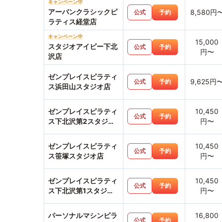
キャンペーン中
アーバンクラシックピ
8,580円
公式
予約
ラティス経堂店
キャンペーン中
15,000
スタジオアイビー下北
公式
予約
円〜
沢店
ゼンプレイスピラティ
9,625円
公式
予約
ス浜田山スタジオ店
ゼンプレイスピラティ
10,450
公式
予約
ス下北沢第2スタジオ
円〜
店
ゼンプレイスピラティ
10,450
公式
予約
ス笹塚スタジオ店
円〜
ゼンプレイスピラティ
10,450
公式
予約
ス下北沢第1スタジオ
円〜
店
パーソナルマシンピラ
16,800
公式
予約