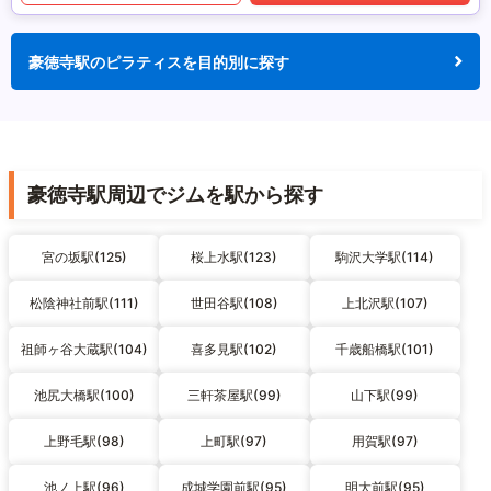
豪徳寺駅のピラティスを目的別に探す
豪徳寺駅周辺でジムを駅から探す
宮の坂駅(125)
桜上水駅(123)
駒沢大学駅(114)
松陰神社前駅(111)
世田谷駅(108)
上北沢駅(107)
祖師ヶ谷大蔵駅(104)
喜多見駅(102)
千歳船橋駅(101)
池尻大橋駅(100)
三軒茶屋駅(99)
山下駅(99)
上野毛駅(98)
上町駅(97)
用賀駅(97)
池ノ上駅(96)
成城学園前駅(95)
明大前駅(95)