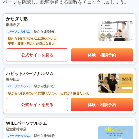
ページを確認し、総額や通える回数をチェックしましょう。
かたぎり塾
豪徳寺店
パーソナルジム
駅から徒歩1分
駅から5分以内のジムに通いたい人
姿勢・腰痛・肩こりが気になる人
公式サイトを見る
体験・相談予約
ハビットパーソナルジム
梅が丘店
パーソナルジム
駅から徒歩8分
駅から5分以内のジムに通いたい人
とにかく痩せたい人
公式サイトを見る
体験・相談予約
WILLパーソナルジム
経堂豪徳寺店
パーソナルジム
駅から徒歩5分