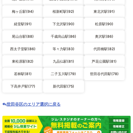
梅ヶ丘駅(94)
桜新町駅(92)
東北沢駅(91)
経堂駅(91)
下北沢駅(90)
松原駅(90)
尾山台駅(88)
千歳烏山駅(86)
奥沢駅(86)
西太子堂駅(86)
等々力駅(83)
代田橋駅(82)
東松原駅(82)
九品仏駅(81)
芦花公園駅(81)
若林駅(81)
二子玉川駅(79)
世田谷代田駅(78)
下高井戸駅(77)
新代田駅(75)
世田谷区のエリア選択に戻る