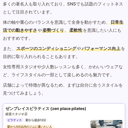
多くの著名人も取り入れており、SNSでも話題のフィットネス
として注目されています。
体の軸や重心のバランスを意識して全身を動かすため、
日常生
活での動きやすさ
や
姿勢づくり
、
柔軟性
を意識したい人にも
おすすめです。
また、
スポーツのコンディショニング
や
パフォーマンス向上
を
目的に取り入れられることもあります。
女性専用スタジオや少人数レッスンも多く、かわいいウェアな
ど、ライフスタイルの一部として楽しめるのも魅力です。
店舗によって特徴が異なるため、まずは自分に合うスタイルを
見つけてみましょう。
ゼンプレイスピラティス (zen place pilates)
経堂スタジオ店
ピラティス
駅から徒歩12分
駅から5分以内のジムに通いたい人