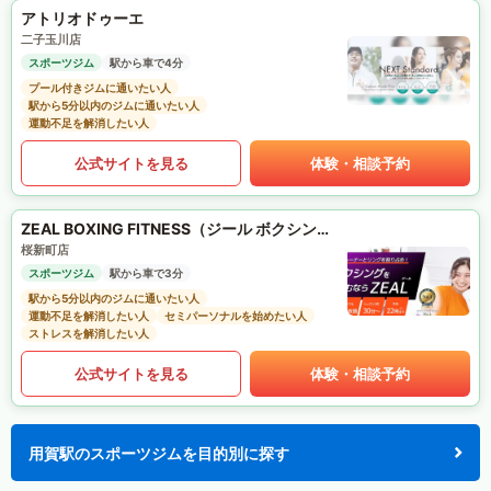
アトリオドゥーエ
二子玉川店
スポーツジム
駅から車で4分
プール付きジムに通いたい人
駅から5分以内のジムに通いたい人
運動不足を解消したい人
公式サイトを見る
体験・相談予約
ZEAL BOXING FITNESS（ジール ボクシング フィットネス）
桜新町店
スポーツジム
駅から車で3分
駅から5分以内のジムに通いたい人
運動不足を解消したい人
セミパーソナルを始めたい人
ストレスを解消したい人
公式サイトを見る
体験・相談予約
用賀駅のスポーツジムを目的別に探す