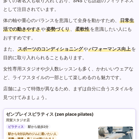
多くの著名人も取り入れており、SNSでも話題のフィットネス
として注目されています。
体の軸や重心のバランスを意識して全身を動かすため、
日常生
活での動きやすさ
や
姿勢づくり
、
柔軟性
を意識したい人にも
おすすめです。
また、
スポーツのコンディショニング
や
パフォーマンス向上
を
目的に取り入れられることもあります。
女性専用スタジオや少人数レッスンも多く、かわいいウェアな
ど、ライフスタイルの一部として楽しめるのも魅力です。
店舗によって特徴が異なるため、まずは自分に合うスタイルを
見つけてみましょう。
ゼンプレイスピラティス (zen place pilates)
用賀スタジオ店
ピラティス
駅から徒歩2分
駅から5分以内のジムに通いたい人
姿勢・腰痛・肩こりが気になる人