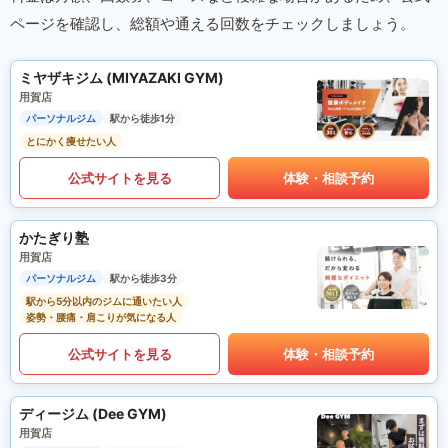
ページを確認し、総額や通える回数をチェックしましょう。
ミヤザキジム (MIYAZAKI GYM)
用賀店
パーソナルジム
駅から徒歩1分
とにかく痩せたい人
公式サイトを見る
体験・相談予約
かたぎり塾
用賀店
パーソナルジム
駅から徒歩3分
駅から5分以内のジムに通いたい人
姿勢・腰痛・肩こりが気になる人
公式サイトを見る
体験・相談予約
ディージム (Dee GYM)
用賀店