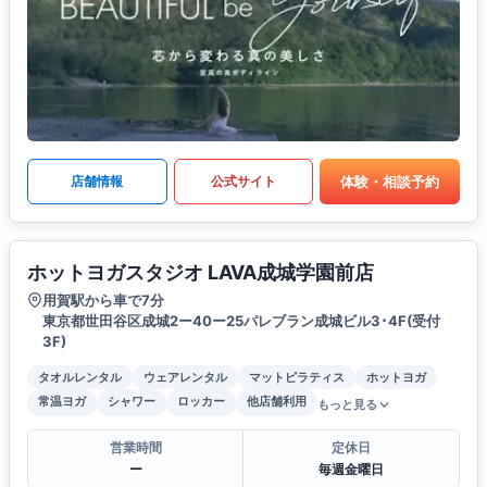
体験・相談予約
店舗情報
公式サイト
ホットヨガスタジオ LAVA成城学園前店
用賀駅から車で7分
東京都世田谷区成城2ー40ー25パレブラン成城ビル3･4F(受付
3F)
タオルレンタル
ウェアレンタル
マットピラティス
ホットヨガ
常温ヨガ
シャワー
ロッカー
他店舗利用
もっと見る
営業時間
定休日
ー
毎週金曜日