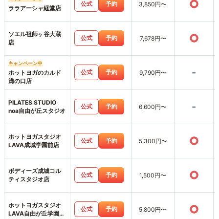
○
公式
予約
3,850円〜
ララアーシャ経堂店
ソエル祖師ヶ谷大蔵
○
公式
予約
7,678円〜
店
キャンペーン中
-
公式
予約
ホットヨガのカルド
9,790円〜
溝の口店
PILATES STUDIO
-
公式
予約
6,600円〜
noa自由が丘スタジオ
ホットヨガスタジオ
○
公式
予約
5,300円〜
LAVA成城学園前店
ボディーズ成城コル
○
公式
予約
1,500円〜
ティスタジオ店
ホットヨガスタジオ
○
公式
予約
5,800円〜
LAVA自由が丘学園通