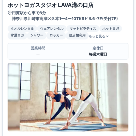
ホットヨガスタジオ LAVA溝の口店
用賀駅から車で8分
神奈川県川崎市高津区久本1ー4ー10TKBビル6･7F(受付7F)
タオルレンタル
ウェアレンタル
マットピラティス
ホットヨガ
常温ヨガ
シャワー
ロッカー
他店舗利用
もっと見る
営業時間
定休日
ー
毎週木曜日