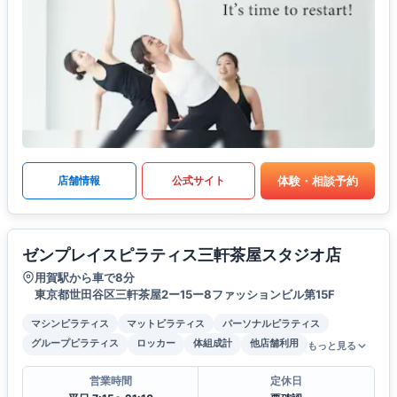
体験・相談予約
店舗情報
公式サイト
ゼンプレイスピラティス三軒茶屋スタジオ店
用賀駅から車で8分
東京都世田谷区三軒茶屋2ー15ー8ファッションビル第15F
マシンピラティス
マットピラティス
パーソナルピラティス
グループピラティス
ロッカー
体組成計
他店舗利用
もっと見る
営業時間
定休日