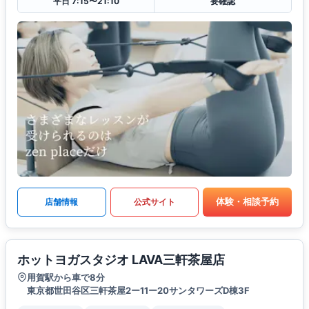
平日 7:15〜21:10
要確認
体験・相談予約
店舗情報
公式サイト
ホットヨガスタジオ LAVA三軒茶屋店
用賀駅から車で8分
東京都世田谷区三軒茶屋2ー11ー20サンタワーズD棟3F