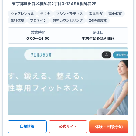
東京都世田谷区祖師谷2丁目3-13ASA祖師谷2F
ウェアレンタル
サウナ
マシンピラティス
常温ヨガ
完全個室
無料体験
プロテイン
無料カウンセリング
24時間営業
営業時間
定休日
0:00〜24:00
年末年始を除き無休
体験・相談予約
店舗情報
公式サイト