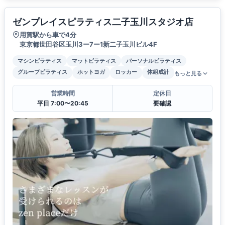
ゼンプレイスピラティス二子玉川スタジオ店
用賀駅から車で4分
東京都世田谷区玉川3ー7ー1新二子玉川ビル4F
マシンピラティス
マットピラティス
パーソナルピラティス
グループピラティス
ホットヨガ
ロッカー
体組成計
もっと見る
営業時間
定休日
平日 7:00〜20:45
要確認