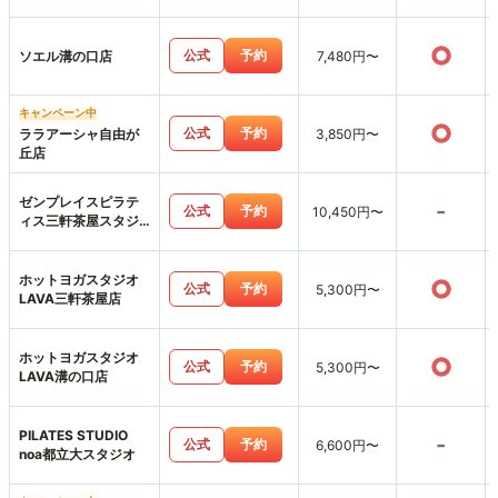
り店
○
公式
予約
ソエル溝の口店
7,480円〜
キャンペーン中
○
公式
予約
ララアーシャ自由が
3,850円〜
丘店
ゼンプレイスピラテ
-
公式
予約
10,450円〜
ィス三軒茶屋スタジ
オ店
ホットヨガスタジオ
○
公式
予約
5,300円〜
LAVA三軒茶屋店
ホットヨガスタジオ
○
公式
予約
5,300円〜
LAVA溝の口店
PILATES STUDIO
-
公式
予約
6,600円〜
noa都立大スタジオ