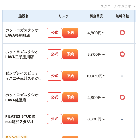
スクロールできます →
施設名
リンク
料金目安
無料体験
ホットヨガスタジオ
○
公式
予約
4,800円〜
LAVA桜新町店
ホットヨガスタジオ
○
公式
予約
5,300円〜
LAVA二子玉川店
ゼンプレイスピラテ
-
公式
予約
10,450円〜
ィス二子玉川スタジ
オ店
ホットヨガスタジオ
○
公式
予約
4,800円〜
LAVA経堂店
PILATES STUDIO
-
公式
予約
6,600円〜
noa駒沢スタジオ
キャンペーン中