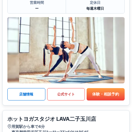
営業時間
定休日
ー
毎週木曜日
体験・相談予約
店舗情報
公式サイト
ホットヨガスタジオ LAVA二子玉川店
用賀駅から車で4分
東京都世田谷区玉川3ー11ー7T’sSQUARE4F