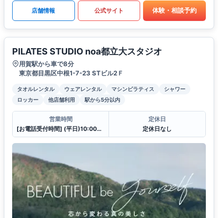
体験・相談予約
店舗情報
公式サイト
PILATES STUDIO noa都立大スタジオ
用賀駅から車で8分
東京都目黒区中根1-7-23 STビル2Ｆ
タオルレンタル
ウェアレンタル
マシンピラティス
シャワー
ロッカー
他店舗利用
駅から5分以内
営業時間
定休日
[お電話受付時間] (平日)10:00〜23:00 (土・日)10:00〜21:00
定休日なし