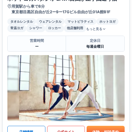
用賀駅から車で8分
東京都目黒区自由が丘2ー9ー17Gビル自由が丘01A館B1F
タオルレンタル
ウェアレンタル
マットピラティス
ホットヨガ
常温ヨガ
シャワー
ロッカー
他店舗利用
もっと見る
営業時間
定休日
ー
毎週金曜日
体験・相談予約
店舗情報
公式サイト