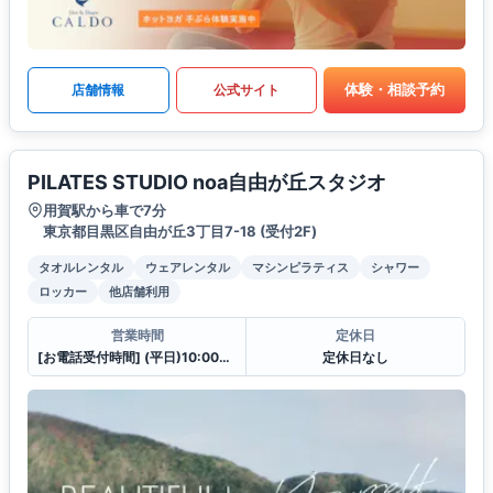
体験・相談予約
店舗情報
公式サイト
PILATES STUDIO noa自由が丘スタジオ
用賀駅から車で7分
東京都目黒区自由が丘3丁目7-18 (受付2F)
タオルレンタル
ウェアレンタル
マシンピラティス
シャワー
ロッカー
他店舗利用
営業時間
定休日
[お電話受付時間] (平日)10:00〜23:00 (土・日)10:00〜21:00
定休日なし