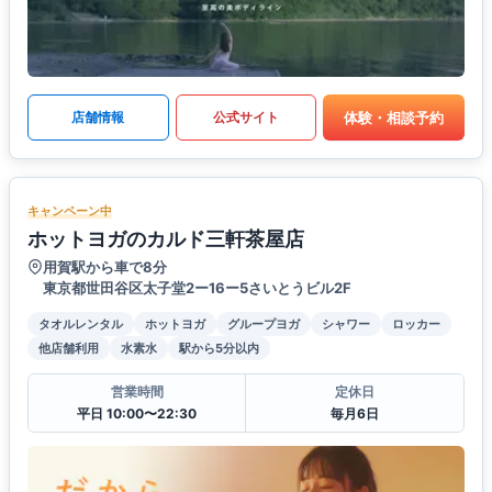
体験・相談予約
店舗情報
公式サイト
キャンペーン中
ホットヨガのカルド三軒茶屋店
用賀駅から車で8分
東京都世田谷区太子堂2ー16ー5さいとうビル2F
タオルレンタル
ホットヨガ
グループヨガ
シャワー
ロッカー
他店舗利用
水素水
駅から5分以内
営業時間
定休日
平日 10:00〜22:30
毎月6日