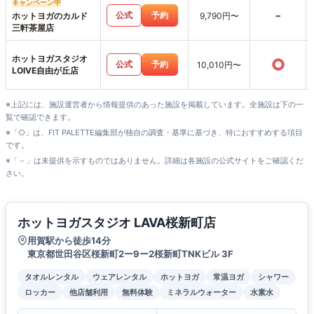
キャンペーン中
-
公式
予約
ホットヨガのカルド
9,790円〜
三軒茶屋店
ホットヨガスタジオ
○
公式
予約
10,010円〜
LOIVE自由が丘店
※上記には、施設運営者から情報提供のあった施設を掲載しています。全施設は下の一
覧で確認できます。
※「○」は、FIT PALETTE編集部が独自の調査・基準に基づき、特におすすめする項目
です。
※「－」は未提供を示すものではありません。詳細は各施設の公式サイトをご確認くだ
さい。
ホットヨガスタジオ LAVA桜新町店
用賀駅から徒歩14分
東京都世田谷区桜新町2ー9ー2桜新町TNKビル 3F
タオルレンタル
ウェアレンタル
ホットヨガ
常温ヨガ
シャワー
ロッカー
他店舗利用
無料体験
ミネラルウォーター
水素水