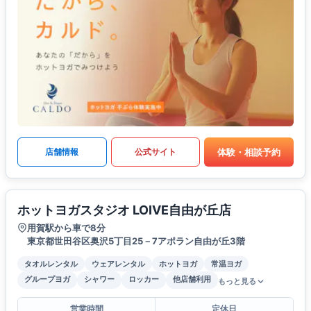
体験・相談予約
店舗情報
公式サイト
ホットヨガスタジオ LOIVE自由が丘店
用賀駅から車で8分
東京都世田谷区奥沢5丁目25－7アポラン自由が丘3階
タオルレンタル
ウェアレンタル
ホットヨガ
常温ヨガ
グループヨガ
シャワー
ロッカー
他店舗利用
もっと見る
営業時間
定休日