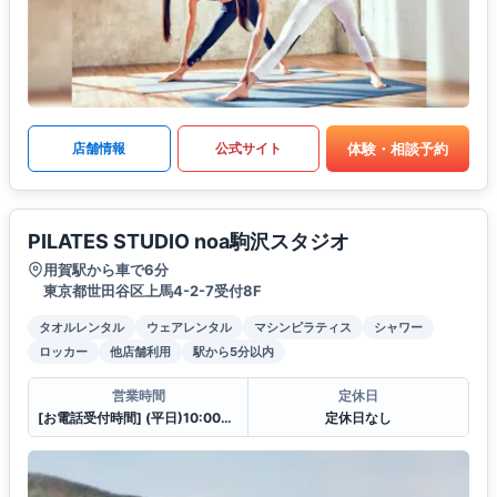
体験・相談予約
店舗情報
公式サイト
PILATES STUDIO noa駒沢スタジオ
用賀駅から車で6分
東京都世田谷区上馬4-2-7受付8F
タオルレンタル
ウェアレンタル
マシンピラティス
シャワー
ロッカー
他店舗利用
駅から5分以内
営業時間
定休日
[お電話受付時間] (平日)10:00〜23:00 (土・日)10:00〜21:00
定休日なし