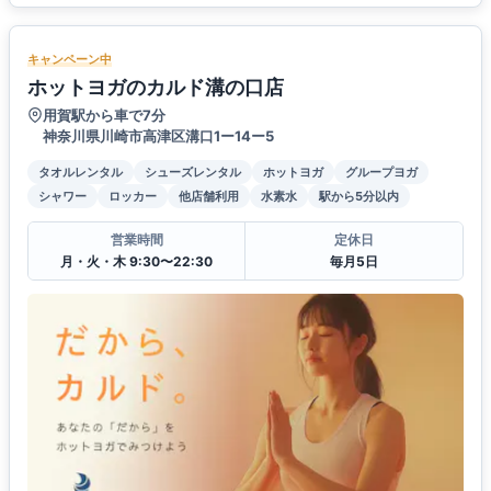
キャンペーン中
ホットヨガのカルド溝の口店
用賀駅から車で7分
神奈川県川崎市高津区溝口1ー14ー5
タオルレンタル
シューズレンタル
ホットヨガ
グループヨガ
シャワー
ロッカー
他店舗利用
水素水
駅から5分以内
営業時間
定休日
月・火・木 9:30〜22:30
毎月5日