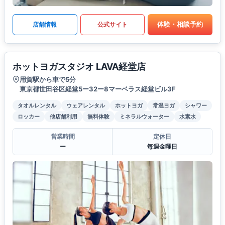
体験・相談予約
店舗情報
公式サイト
ホットヨガスタジオ LAVA経堂店
用賀駅から車で5分
東京都世田谷区経堂5ー32ー8マーベラス経堂ビル3F
タオルレンタル
ウェアレンタル
ホットヨガ
常温ヨガ
シャワー
ロッカー
他店舗利用
無料体験
ミネラルウォーター
水素水
営業時間
定休日
ー
毎週金曜日