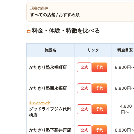
現在の条件
すべての店舗 / おすすめ順
料金・体験・特徴を比べる
施設名
リンク
料金目安
かたぎり塾永福町店
8,800円
公式
予約
かたぎり塾西永福店
8,800円
公式
予約
キャンペーン中
14,800
グッドライフジム代田
公式
予約
円〜
橋店
かたぎり塾下高井戸店
8,800円
公式
予約