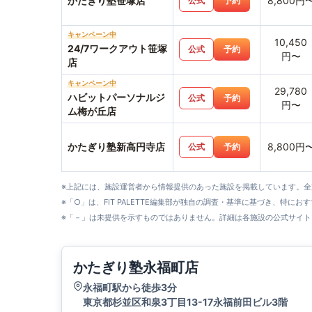
かたぎり塾笹塚店
8,800円
公式
予約
キャンペーン中
10,450
24/7ワークアウト笹塚
公式
予約
円〜
店
キャンペーン中
29,780
ハビットパーソナルジ
公式
予約
円〜
ム梅が丘店
かたぎり塾新高円寺店
8,800円
公式
予約
※上記には、施設運営者から情報提供のあった施設を掲載しています。
※「○」は、FIT PALETTE編集部が独自の調査・基準に基づき、特にお
※「－」は未提供を示すものではありません。詳細は各施設の公式サイト
かたぎり塾永福町店
永福町駅から徒歩3分
東京都杉並区和泉3丁目13-17永福前田ビル3階