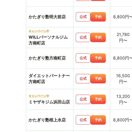
かたぎり塾明大前店
8,800円
公式
予約
キャンペーン中
21,780
WILLパーソナルジム
公式
予約
円〜
方南町店
かたぎり塾方南町店
8,800円
公式
予約
ダイエットパートナー
16,500
公式
予約
方南町店
円〜
13,200
キャンペーン中
公式
予約
ミヤザキジム浜田山店
円〜
かたぎり塾桜上水店
8,800円
公式
予約