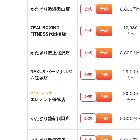
かたぎり塾浜田山店
8,800円
公式
予約
ZEAL BOXING
12,980
公式
予約
FITNESS代田橋店
円〜
かたぎり塾上北沢店
8,800円
公式
予約
NEXUS パーソナルジ
28,000
公式
予約
ム笹塚店
円〜
20,000
キャンペーン中
公式
予約
エレメント笹塚店
円〜
かたぎり塾新代田店
8,800円
公式
予約