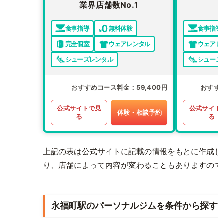
業界店舗数No.1
食事指導
無料体験
食事指
完全個室
ウェアレンタル
ウェア
シューズレンタル
シュー
おすすめコース料金
59,400円
おす
公式サイトで見
公式サイ
体験・相談予約
る
る
上記の表は公式サイトに記載の情報をもとに作成
り、店舗によって内容が変わることもありますの
永福町駅のパーソナルジムを条件から探す