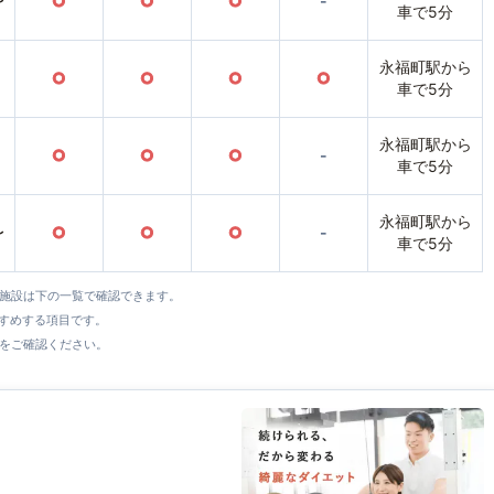
〜
○
○
○
-
車で5分
永福町駅から
○
○
○
○
車で5分
永福町駅から
○
○
○
-
車で5分
永福町駅から
〜
○
○
○
-
車で5分
全施設は下の一覧で確認できます。
すすめする項目です。
をご確認ください。