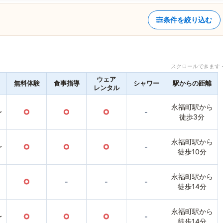
条件を絞り込む
スクロールできます 
ウェア
無料体験
食事指導
シャワー
駅からの距離
レンタル
永福町駅から
〜
○
○
○
-
徒歩3分
永福町駅から
〜
○
○
○
-
徒歩10分
永福町駅から
○
-
-
-
徒歩14分
永福町駅から
〜
○
○
○
-
徒歩14分