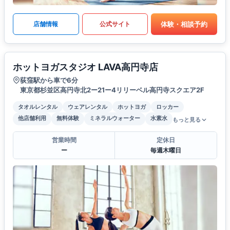
体験・相談予約
店舗情報
公式サイト
ホットヨガスタジオ LAVA高円寺店
荻窪駅から車で6分
東京都杉並区高円寺北2ー21ー4リリーベル高円寺スクエア2F
タオルレンタル
ウェアレンタル
ホットヨガ
ロッカー
他店舗利用
無料体験
ミネラルウォーター
水素水
もっと見る
営業時間
定休日
ー
毎週木曜日