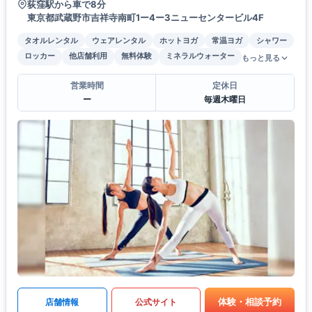
荻窪駅から車で8分
東京都武蔵野市吉祥寺南町1ー4ー3ニューセンタービル4F
タオルレンタル
ウェアレンタル
ホットヨガ
常温ヨガ
シャワー
ロッカー
他店舗利用
無料体験
ミネラルウォーター
もっと見る
営業時間
定休日
ー
毎週木曜日
体験・相談予約
店舗情報
公式サイト