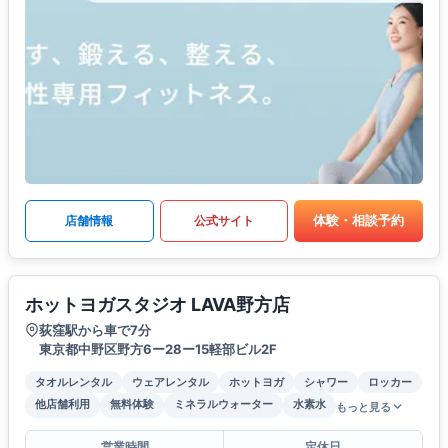
体験・相談予約
店舗情報
公式サイト
ホットヨガスタジオ LAVA野方店
荻窪駅から車で7分
東京都中野区野方6ー28ー15軽部ビル2F
タオルレンタル
ウェアレンタル
ホットヨガ
シャワー
ロッカー
他店舗利用
無料体験
ミネラルウォーター
水素水
もっと見る
営業時間
定休日