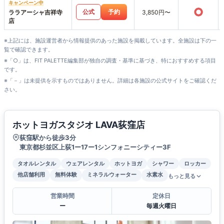
キャンペーン中
○
公式
予約
ララアーシャ吉祥寺
3,850円〜
店
※上記には、施設運営者から情報提供のあった施設を掲載しています。全施設は下の一
覧で確認できます。
※「○」は、FIT PALETTE編集部が独自の調査・基準に基づき、特におすすめする項目
です。
※「－」は未提供を示すものではありません。詳細は各施設の公式サイトをご確認くだ
さい。
ホットヨガスタジオ LAVA荻窪店
荻窪駅から徒歩3分
東京都杉並区上荻1ー17ー1シンフォニーシティー3F
タオルレンタル
ウェアレンタル
ホットヨガ
シャワー
ロッカー
他店舗利用
無料体験
ミネラルウォーター
水素水
もっと見る
営業時間
定休日
ー
毎週火曜日