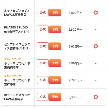
ホットヨガスタジオ
○
公式
予約
4,800円〜
LAVA上石神井店
PILATES STUDIO
-
公式
予約
6,600円〜
noa吉祥寺スタジオ
ゼンプレイスピラテ
○
公式
予約
9,625円〜
ィス吉祥寺 スタジオ
店
キャンペーン中
-
公式
予約
ホットヨガのカルド
8,910円〜
東高円寺店
キャンペーン中
-
公式
予約
ホットヨガのカルド
9,790円〜
吉祥寺店
ホットヨガスタジオ
○
公式
予約
5,300円〜
LAVA吉祥寺店