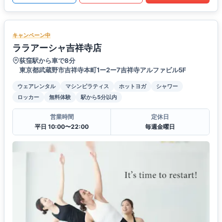
キャンペーン中
ララアーシャ吉祥寺店
荻窪駅から車で8分
東京都武蔵野市吉祥寺本町1ー2ー7吉祥寺アルファビル5F
ウェアレンタル
マシンピラティス
ホットヨガ
シャワー
ロッカー
無料体験
駅から5分以内
営業時間
定休日
平日 10:00〜22:00
毎週金曜日