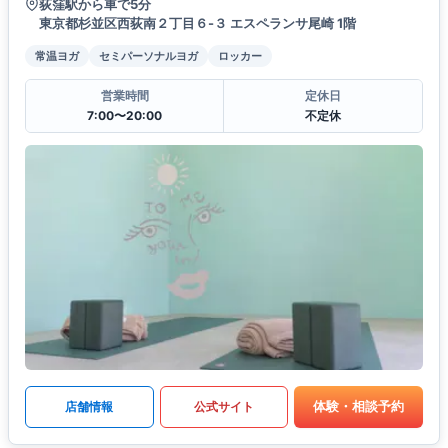
荻窪駅から車で5分
東京都杉並区西荻南２丁目６-３ エスペランサ尾崎 1階
常温ヨガ
セミパーソナルヨガ
ロッカー
営業時間
定休日
7:00〜20:00
不定休
体験・相談予約
店舗情報
公式サイト