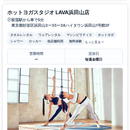
ホットヨガスタジオ LAVA浜田山店
荻窪駅から車で5分
東京都杉並区浜田山3ー35ー38ハイタウン浜田山1号館2F
タオルレンタル
ウェアレンタル
マシンピラティス
ホットヨガ
シャワー
ロッカー
他店舗利用
無料体験
もっと見る
営業時間
定休日
ー
毎週金曜日