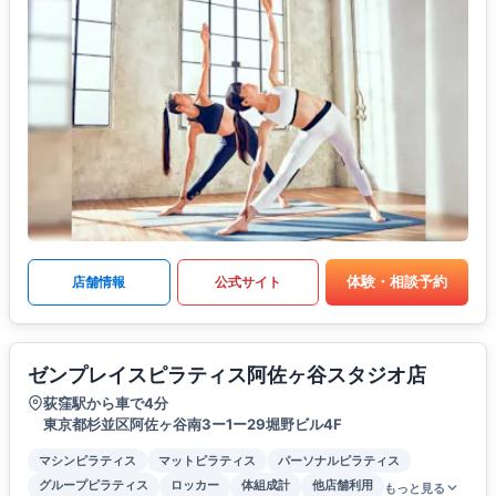
体験・相談予約
店舗情報
公式サイト
ゼンプレイスピラティス阿佐ヶ谷スタジオ店
荻窪駅から車で4分
東京都杉並区阿佐ヶ谷南3ー1ー29堀野ビル4F
マシンピラティス
マットピラティス
パーソナルピラティス
グループピラティス
ロッカー
体組成計
他店舗利用
もっと見る