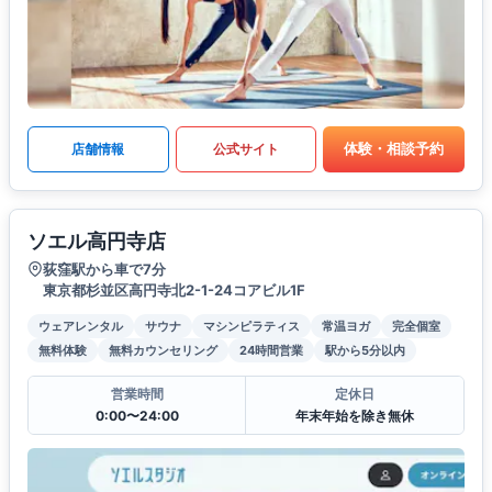
体験・相談予約
店舗情報
公式サイト
ソエル高円寺店
荻窪駅から車で7分
東京都杉並区高円寺北2-1-24コアビル1F
ウェアレンタル
サウナ
マシンピラティス
常温ヨガ
完全個室
無料体験
無料カウンセリング
24時間営業
駅から5分以内
営業時間
定休日
0:00〜24:00
年末年始を除き無休