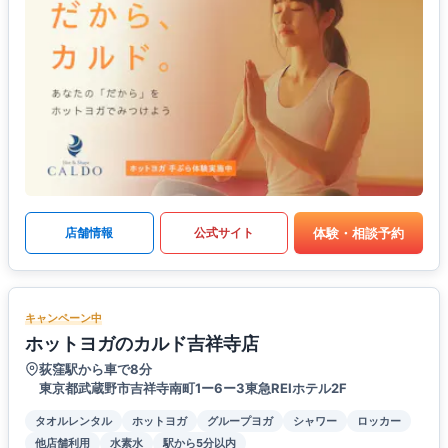
体験・相談予約
店舗情報
公式サイト
キャンペーン中
ホットヨガのカルド吉祥寺店
荻窪駅から車で8分
東京都武蔵野市吉祥寺南町1ー6ー3東急REIホテル2F
タオルレンタル
ホットヨガ
グループヨガ
シャワー
ロッカー
他店舗利用
水素水
駅から5分以内