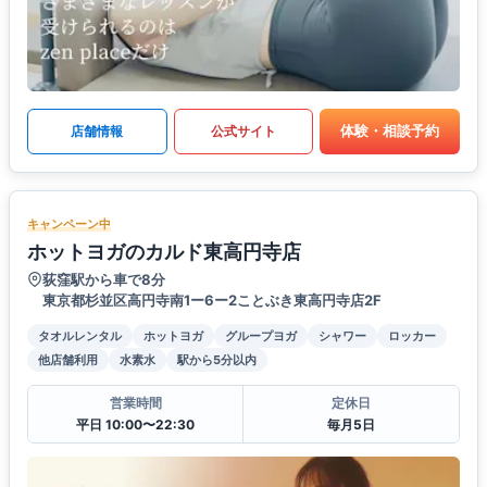
体験・相談予約
店舗情報
公式サイト
キャンペーン中
ホットヨガのカルド東高円寺店
荻窪駅から車で8分
東京都杉並区高円寺南1ー6ー2ことぶき東高円寺店2F
タオルレンタル
ホットヨガ
グループヨガ
シャワー
ロッカー
他店舗利用
水素水
駅から5分以内
営業時間
定休日
平日 10:00〜22:30
毎月5日