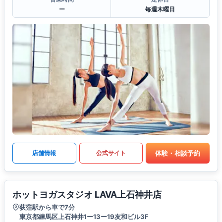
ー
毎週木曜日
体験・相談予約
店舗情報
公式サイト
ホットヨガスタジオ LAVA上石神井店
荻窪駅から車で7分
東京都練馬区上石神井1ー13ー19友和ビル3F