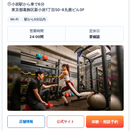
小岩駅から車で6分
東京都葛飾区新小岩1丁目50-8丸善ビル3F
Wi-Fi
駅から5分以内
営業時間
定休日
24:00間
要確認
体験・相談予約
店舗情報
公式サイト