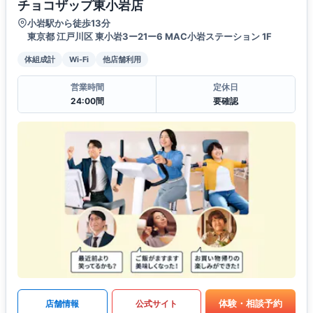
チョコザップ東小岩店
小岩駅から徒歩13分
東京都 江戸川区 東小岩3ー21ー6 MAC小岩ステーション 1F
体組成計
Wi-Fi
他店舗利用
営業時間
定休日
24:00間
要確認
体験・相談予約
店舗情報
公式サイト