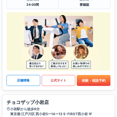
24:00間
要確認
体験・相談予約
店舗情報
公式サイト
チョコザップ小岩店
小岩駅から徒歩9分
東京都 江戸川区 西小岩5ー14ー13 S･FIRST西小岩 1F