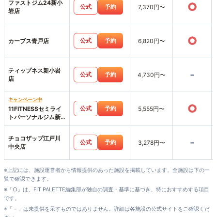
ファストジム24新小
○
公式
予約
7,370円〜
岩店
○
公式
予約
カーブス青戸店
6,820円〜
ティップネス新小岩
-
公式
予約
4,730円〜
店
キャンペーン中
○
公式
予約
11FITNESSセミライ
5,555円〜
トパーソナルジム新
小岩店
チョコザップ江戸川
-
公式
予約
3,278円〜
中央店
※上記には、施設運営者から情報提供のあった施設を掲載しています。全施設は下の一
覧で確認できます。
※「○」は、FIT PALETTE編集部が独自の調査・基準に基づき、特におすすめする項目
です。
※「－」は未提供を示すものではありません。詳細は各施設の公式サイトをご確認くだ