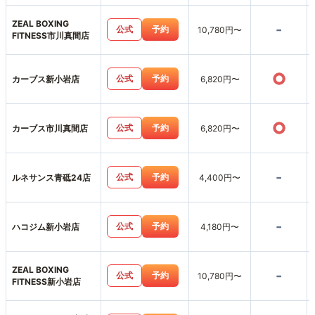
ZEAL BOXING
-
公式
予約
10,780円〜
FITNESS市川真間店
○
公式
予約
カーブス新小岩店
6,820円〜
○
公式
予約
カーブス市川真間店
6,820円〜
-
公式
予約
ルネサンス青砥24店
4,400円〜
-
公式
予約
ハコジム新小岩店
4,180円〜
ZEAL BOXING
-
公式
予約
10,780円〜
FITNESS新小岩店