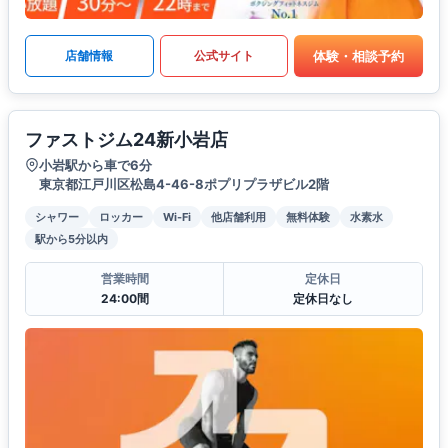
体験・相談予約
店舗情報
公式サイト
ファストジム24新小岩店
小岩駅から車で6分
東京都江戸川区松島4-46-8ポプリプラザビル2階
シャワー
ロッカー
Wi-Fi
他店舗利用
無料体験
水素水
駅から5分以内
営業時間
定休日
24:00間
定休日なし