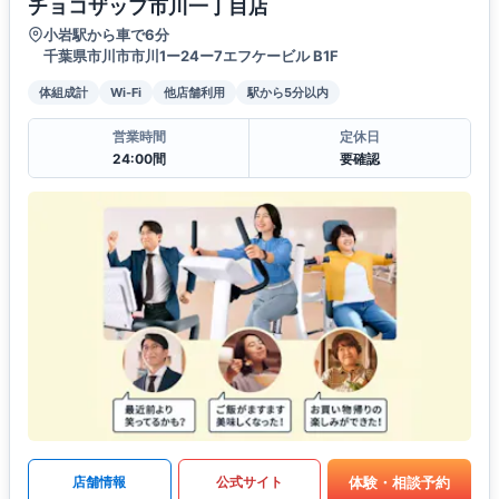
チョコザップ市川一丁目店
小岩駅から車で6分
千葉県市川市市川1ー24ー7エフケービル B1F
体組成計
Wi-Fi
他店舗利用
駅から5分以内
営業時間
定休日
24:00間
要確認
体験・相談予約
店舗情報
公式サイト