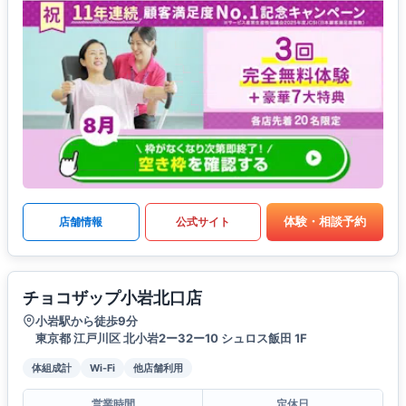
体験・相談予約
店舗情報
公式サイト
チョコザップ小岩北口店
小岩駅から徒歩9分
東京都 江戸川区 北小岩2ー32ー10 シュロス飯田 1F
体組成計
Wi-Fi
他店舗利用
営業時間
定休日