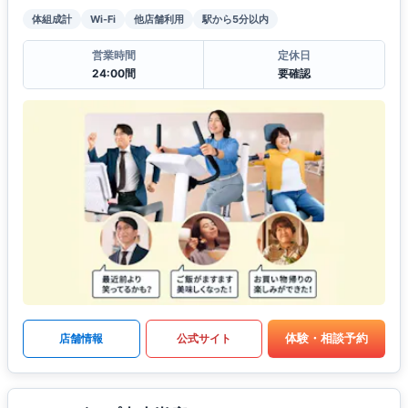
体組成計
Wi-Fi
他店舗利用
駅から5分以内
営業時間
定休日
24:00間
要確認
体験・相談予約
店舗情報
公式サイト