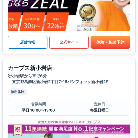
体験・相談予約
店舗情報
公式サイト
カーブス新小岩店
小岩駅から車で6分
東京都葛飾区新小岩2丁目7-15パシフィック新小岩2F
無料体験
営業時間
定休日
平日 10:00〜13:00
毎週日曜日