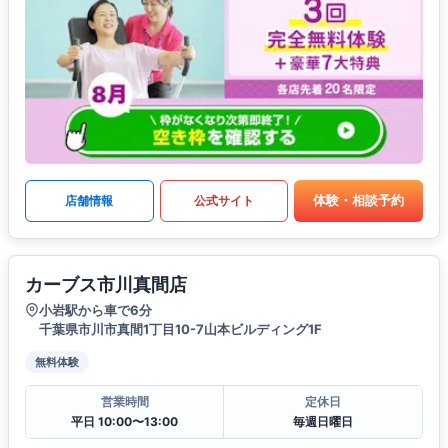
体験・相談予約
店舗情報
公式サイト
カーブス市川真間店
小岩駅から車で6分
千葉県市川市真間1丁目10-7山本ビルディング1F
無料体験
営業時間
定休日
平日 10:00〜13:00
毎週日曜日