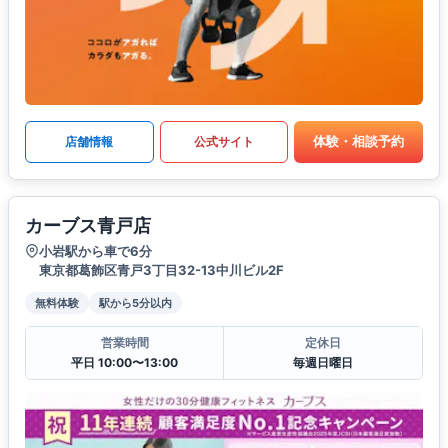
体験・相談予約
店舗情報
公式サイト
カーブス青戸店
小岩駅から車で6分
東京都葛飾区青戸3丁目32-13中川ビル2F
無料体験
駅から5分以内
営業時間
定休日
平日 10:00〜13:00
毎週日曜日