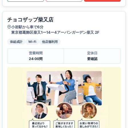
チョコザップ柴又店
小岩駅から車で6分
東京都葛飾区柴又1ー14ー4アーバンガーデン柴又 2F
体組成計
Wi-Fi
他店舗利用
営業時間
定休日
24:00間
要確認