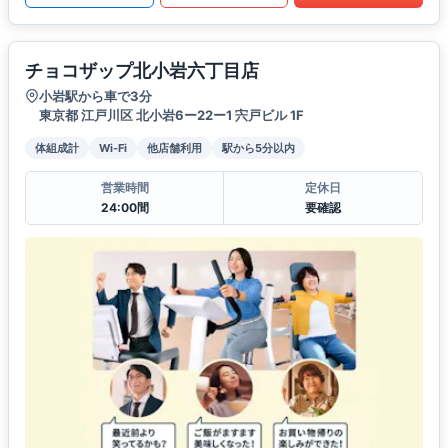
チョコザップ北小岩六丁目店
小岩駅から車で3分
東京都 江戸川区 北小岩6ー22ー1 宍戸ビル 1F
体組成計
Wi-Fi
他店舗利用
駅から5分以内
営業時間
定休日
24:00間
要確認