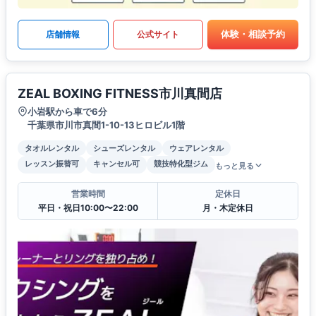
体験・相談予約
店舗情報
公式サイト
ZEAL BOXING FITNESS市川真間店
小岩駅から車で6分
千葉県市川市真間1-10-13ヒロビル1階
タオルレンタル
シューズレンタル
ウェアレンタル
レッスン振替可
キャンセル可
競技特化型ジム
もっと見る
営業時間
定休日
平日・祝日10:00〜22:00
月・木定休日