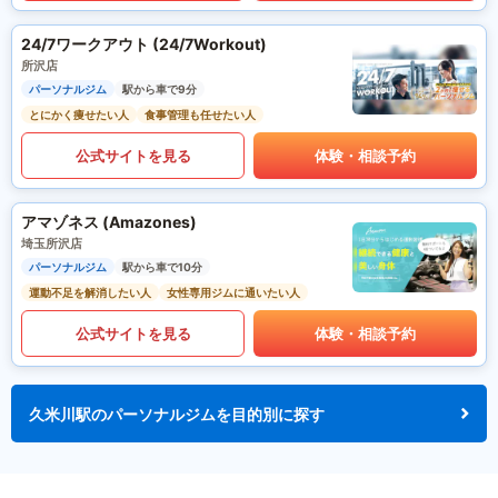
24/7ワークアウト (24/7Workout)
所沢店
パーソナルジム
駅から車で9分
とにかく痩せたい人
食事管理も任せたい人
公式サイトを見る
体験・相談予約
アマゾネス (Amazones)
埼玉所沢店
パーソナルジム
駅から車で10分
運動不足を解消したい人
女性専用ジムに通いたい人
公式サイトを見る
体験・相談予約
久米川駅のパーソナルジムを目的別に探す