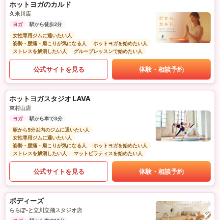
ホットヨガのカルド
久米川店
ヨガ
駅から徒歩2分
女性専用ジムに通いたい人
姿勢・腰痛・肩こりが気になる人
ホットヨガを始めたい人
ストレスを解消したい人
グループレッスンで始めたい人
公式サイトを見る
体験・相談予約
ホットヨガスタジオ LAVA
東村山店
ヨガ
駅から車で3分
駅から5分以内のジムに通いたい人
女性専用ジムに通いたい人
姿勢・腰痛・肩こりが気になる人
ホットヨガを始めたい人
ストレスを解消したい人
マットピラティスを始めたい人
公式サイトを見る
体験・相談予約
ボディーズ
ららぽ-と立川立飛スタジオ店