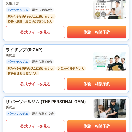
久米川店
パーソナルジム
駅から徒歩2分
駅から5分以内のジムに通いたい人
姿勢・腰痛・肩こりが気になる人
公式サイトを見る
体験・相談予約
ライザップ (RIZAP)
所沢店
パーソナルジム
駅から車で9分
駅から5分以内のジムに通いたい人
とにかく痩せたい人
食事管理も任せたい人
公式サイトを見る
体験・相談予約
ザ パーソナルジム (THE PERSONAL GYM)
所沢店
パーソナルジム
駅から車で10分
公式サイトを見る
体験・相談予約