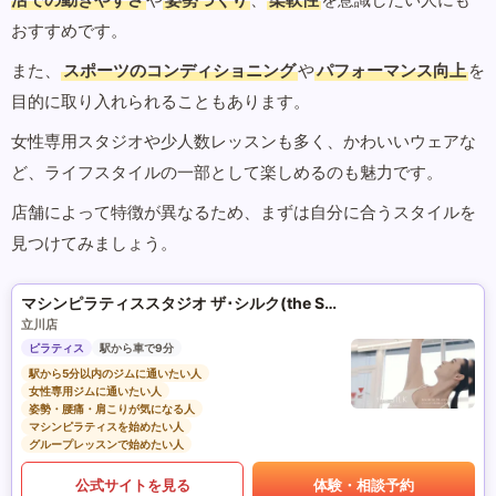
おすすめです。
また、
スポーツのコンディショニング
や
パフォーマンス向上
を
目的に取り入れられることもあります。
女性専用スタジオや少人数レッスンも多く、かわいいウェアな
ど、ライフスタイルの一部として楽しめるのも魅力です。
店舗によって特徴が異なるため、まずは自分に合うスタイルを
見つけてみましょう。
マシンピラティススタジオ ザ･シルク(the SILK)
立川店
ピラティス
駅から車で9分
駅から5分以内のジムに通いたい人
女性専用ジムに通いたい人
姿勢・腰痛・肩こりが気になる人
マシンピラティスを始めたい人
グループレッスンで始めたい人
公式サイトを見る
体験・相談予約