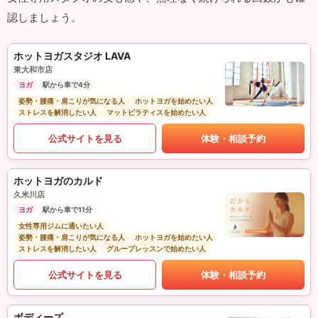
認しましょう。
ホットヨガスタジオ LAVA
東大和市店
ヨガ
駅から車で4分
姿勢・腰痛・肩こりが気になる人
ホットヨガを始めたい人
ストレスを解消したい人
マットピラティスを始めたい人
公式サイトを見る
体験・相談予約
ホットヨガのカルド
久米川店
ヨガ
駅から車で11分
女性専用ジムに通いたい人
姿勢・腰痛・肩こりが気になる人
ホットヨガを始めたい人
ストレスを解消したい人
グループレッスンで始めたい人
公式サイトを見る
体験・相談予約
ボディーズ