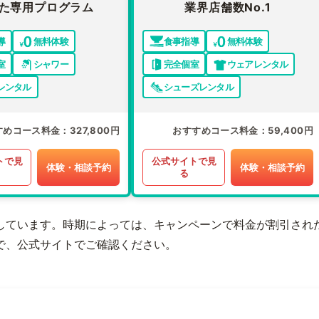
た専用プログラム
業界店舗数No.1
導
無料体験
食事指導
無料体験
室
シャワー
完全個室
ウェアレンタル
レンタル
シューズレンタル
すめコース料金
327,800円
おすすめコース料金
59,400円
トで見
公式サイトで見
体験・相談予約
体験・相談予約
る
しています。時期によっては、キャンペーンで料金が割引され
で、公式サイトでご確認ください。