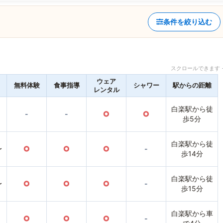
条件を絞り込む
スクロールできます 
ウェア
無料体験
食事指導
シャワー
駅からの距離
レンタル
白楽駅から徒
-
-
○
○
歩5分
白楽駅から徒
〜
○
○
○
-
歩14分
白楽駅から徒
〜
○
○
○
-
歩15分
白楽駅から車
○
○
○
-