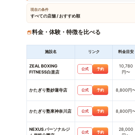
現在の条件
すべての店舗 / おすすめ順
料金・体験・特徴を比べる
施設名
リンク
料金目安
ZEAL BOXING
10,780
公式
予約
FITNESS白楽店
円〜
かたぎり塾妙蓮寺店
8,800円
公式
予約
かたぎり塾東神奈川店
8,800円
公式
予約
NEXUS パーソナルジ
28,000
公式
予約