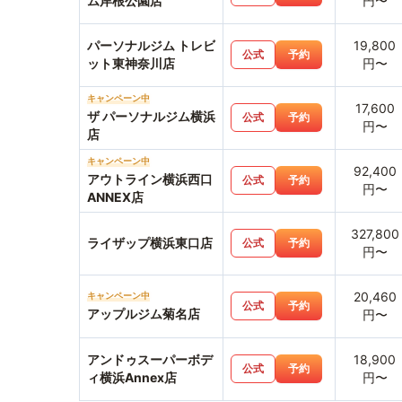
ム岸根公園店
円〜
パーソナルジム トレビ
19,800
公式
予約
ット東神奈川店
円〜
キャンペーン中
17,600
ザ パーソナルジム横浜
公式
予約
円〜
店
キャンペーン中
92,400
アウトライン横浜西口
公式
予約
円〜
ANNEX店
327,800
ライザップ横浜東口店
公式
予約
円〜
20,460
キャンペーン中
公式
予約
アップルジム菊名店
円〜
アンドゥスーパーボデ
18,900
公式
予約
ィ横浜Annex店
円〜