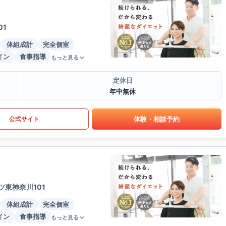
01
体組成計
完全個室
イン
食事指導
もっと見る
定休日
年中無休
体験・相談予約
公式サイト
ツ東神奈川101
体組成計
完全個室
イン
食事指導
もっと見る