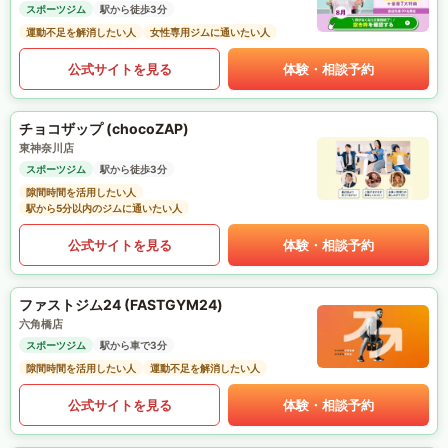
スポーツジム
駅から徒歩3分
運動不足を解消したい人
女性専用ジムに通いたい人
公式サイトを見る
体験・相談予約
チョコザップ (chocoZAP)
東神奈川店
スポーツジム
駅から徒歩3分
隙間時間を活用したい人
駅から5分以内のジムに通いたい人
公式サイトを見る
体験・相談予約
ファストジム24 (FASTGYM24)
六角橋店
スポーツジム
駅から車で3分
隙間時間を活用したい人
運動不足を解消したい人
公式サイトを見る
体験・相談予約