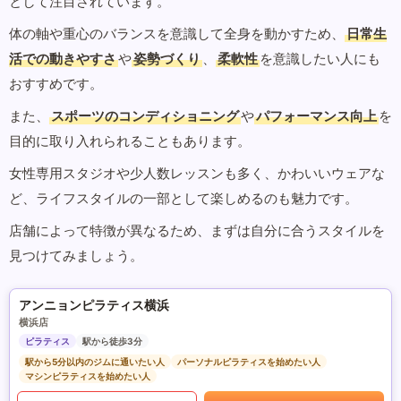
として注目されています。
体の軸や重心のバランスを意識して全身を動かすため、
日常生
活での動きやすさ
や
姿勢づくり
、
柔軟性
を意識したい人にも
おすすめです。
また、
スポーツのコンディショニング
や
パフォーマンス向上
を
目的に取り入れられることもあります。
女性専用スタジオや少人数レッスンも多く、かわいいウェアな
ど、ライフスタイルの一部として楽しめるのも魅力です。
店舗によって特徴が異なるため、まずは自分に合うスタイルを
見つけてみましょう。
アンニョンピラティス横浜
横浜店
ピラティス
駅から徒歩3分
駅から5分以内のジムに通いたい人
パーソナルピラティスを始めたい人
マシンピラティスを始めたい人