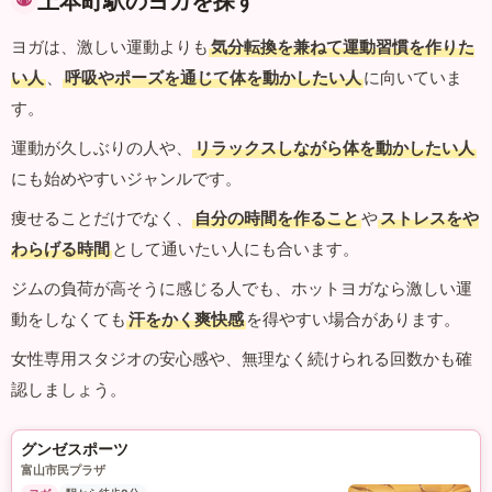
上本町駅のヨガを探す
ヨガは、激しい運動よりも
気分転換を兼ねて運動習慣を作りた
い人
、
呼吸やポーズを通じて体を動かしたい人
に向いていま
す。
運動が久しぶりの人や、
リラックスしながら体を動かしたい人
にも始めやすいジャンルです。
痩せることだけでなく、
自分の時間を作ること
や
ストレスをや
わらげる時間
として通いたい人にも合います。
ジムの負荷が高そうに感じる人でも、ホットヨガなら激しい運
動をしなくても
汗をかく爽快感
を得やすい場合があります。
女性専用スタジオの安心感や、無理なく続けられる回数かも確
認しましょう。
グンゼスポーツ
富山市民プラザ