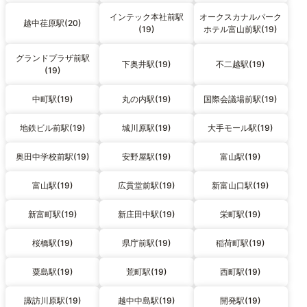
インテック本社前駅
オークスカナルパーク
越中荏原駅(20)
(19)
ホテル富山前駅(19)
グランドプラザ前駅
下奥井駅(19)
不二越駅(19)
(19)
中町駅(19)
丸の内駅(19)
国際会議場前駅(19)
地鉄ビル前駅(19)
城川原駅(19)
大手モール駅(19)
奥田中学校前駅(19)
安野屋駅(19)
富山駅(19)
富山駅(19)
広貫堂前駅(19)
新富山口駅(19)
新富町駅(19)
新庄田中駅(19)
栄町駅(19)
桜橋駅(19)
県庁前駅(19)
稲荷町駅(19)
粟島駅(19)
荒町駅(19)
西町駅(19)
諏訪川原駅(19)
越中中島駅(19)
開発駅(19)