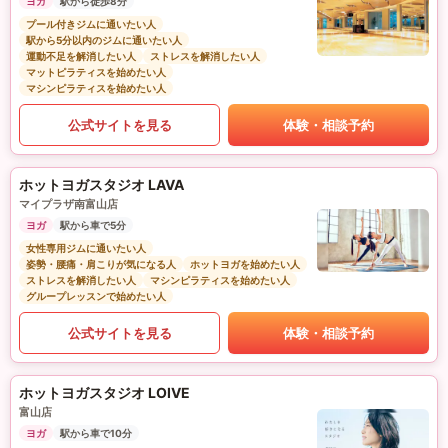
ヨガ
駅から徒歩8分
プール付きジムに通いたい人
駅から5分以内のジムに通いたい人
運動不足を解消したい人
ストレスを解消したい人
マットピラティスを始めたい人
マシンピラティスを始めたい人
公式サイトを見る
体験・相談予約
ホットヨガスタジオ LAVA
マイプラザ南富山店
ヨガ
駅から車で5分
女性専用ジムに通いたい人
姿勢・腰痛・肩こりが気になる人
ホットヨガを始めたい人
ストレスを解消したい人
マシンピラティスを始めたい人
グループレッスンで始めたい人
公式サイトを見る
体験・相談予約
ホットヨガスタジオ LOIVE
富山店
ヨガ
駅から車で10分