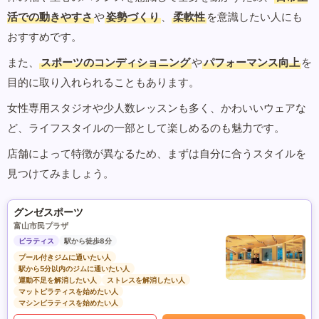
活での動きやすさ
や
姿勢づくり
、
柔軟性
を意識したい人にも
おすすめです。
また、
スポーツのコンディショニング
や
パフォーマンス向上
を
目的に取り入れられることもあります。
女性専用スタジオや少人数レッスンも多く、かわいいウェアな
ど、ライフスタイルの一部として楽しめるのも魅力です。
店舗によって特徴が異なるため、まずは自分に合うスタイルを
見つけてみましょう。
グンゼスポーツ
富山市民プラザ
ピラティス
駅から徒歩8分
プール付きジムに通いたい人
駅から5分以内のジムに通いたい人
運動不足を解消したい人
ストレスを解消したい人
マットピラティスを始めたい人
マシンピラティスを始めたい人