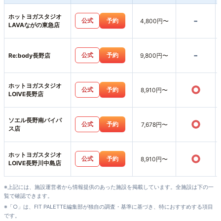
ホットヨガスタジオ
-
公式
予約
4,800円〜
LAVAながの東急店
-
公式
予約
Re:body長野店
9,800円〜
ホットヨガスタジオ
○
公式
予約
8,910円〜
LOIVE長野店
ソエル長野南バイパ
○
公式
予約
7,678円〜
ス店
ホットヨガスタジオ
○
公式
予約
8,910円〜
LOIVE長野川中島店
※上記には、施設運営者から情報提供のあった施設を掲載しています。全施設は下の一
覧で確認できます。
※「○」は、FIT PALETTE編集部が独自の調査・基準に基づき、特におすすめする項目
です。