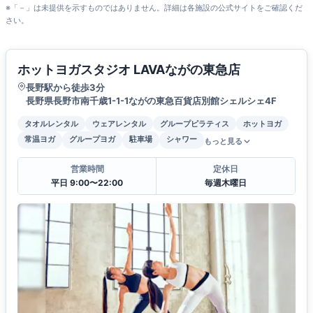
※「－」は未提供を示すものではありません。詳細は各施設の公式サイトをご確認くだ
さい。
ホットヨガスタジオ LAVAながの東急店
長野駅から徒歩3分
長野県長野市南千歳1-1-1ながの東急百貨店別館シェルシェ4F
タオルレンタル
ウェアレンタル
グループピラティス
ホットヨガ
常温ヨガ
グループヨガ
駐車場
シャワー
もっと見る
営業時間
定休日
平日 9:00〜22:00
毎週木曜日