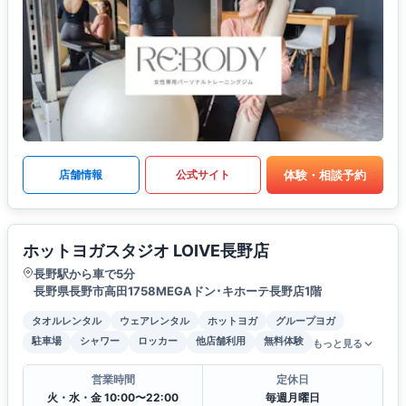
体験・相談予約
店舗情報
公式サイト
ホットヨガスタジオ LOIVE長野店
長野駅から車で5分
長野県長野市高田1758MEGAドン･キホーテ長野店1階
タオルレンタル
ウェアレンタル
ホットヨガ
グループヨガ
駐車場
シャワー
ロッカー
他店舗利用
無料体験
もっと見る
営業時間
定休日
火・水・金 10:00〜22:00
毎週月曜日