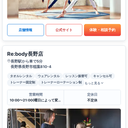
体験・相談予約
店舗情報
公式サイト
Re:body長野店
長野駅から車で5分
長野県長野市稲葉810-4
タオルレンタル
ウェアレンタル
レッスン振替可
キャンセル可
トレーナー固定制
トレーナーローテーション制
もっと見る
営業時間
定休日
10:00〜21:00(曜日によって変更有)
不定休