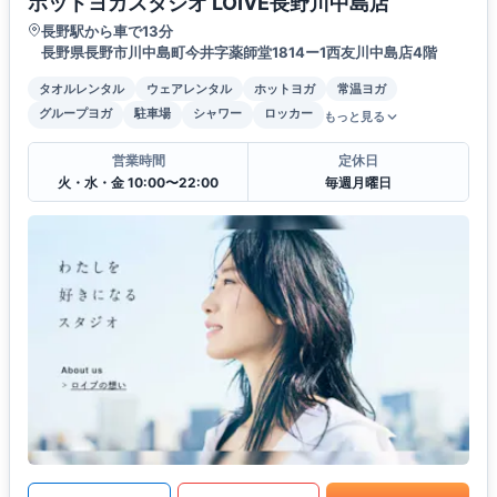
ホットヨガスタジオ LOIVE長野川中島店
長野駅から車で13分
長野県長野市川中島町今井字薬師堂1814ー1西友川中島店4階
タオルレンタル
ウェアレンタル
ホットヨガ
常温ヨガ
グループヨガ
駐車場
シャワー
ロッカー
もっと見る
営業時間
定休日
火・水・金 10:00〜22:00
毎週月曜日