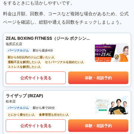
をするときにも活かしやすいです。
料金は月額、回数券、コースなど複雑な場合があるため、公式
ページを確認し、総額や通える回数をチェックしましょう。
ZEAL BOXING FITNESS（ジール ボクシング フィットネス）
塩尻広丘店
パーソナルジム
駅から徒歩4分
駅から5分以内のジムに通いたい人
運動不足を解消したい人
セミパーソナルを始めたい人
ストレスを解消したい人
公式サイトを見る
体験・相談予約
ライザップ (RIZAP)
松本店
パーソナルジム
駅から車で20分
とにかく痩せたい人
食事管理も任せたい人
公式サイトを見る
体験・相談予約