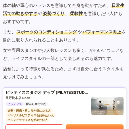
体の軸や重心のバランスを意識して全身を動かすため、
日常生
活での動きやすさ
や
姿勢づくり
、
柔軟性
を意識したい人にも
おすすめです。
また、
スポーツのコンディショニング
や
パフォーマンス向上
を
目的に取り入れられることもあります。
女性専用スタジオや少人数レッスンも多く、かわいいウェアな
ど、ライフスタイルの一部として楽しめるのも魅力です。
店舗によって特徴が異なるため、まずは自分に合うスタイルを
見つけてみましょう。
ピラティススタジオ デップ (PILATESSTUDIO DEP)
長野松本店 Noah
ピラティス
駅から車で18分
姿勢・腰痛・肩こりが気になる人
パーソナルピラティスを始めたい人
マシンピラティスを始めたい人