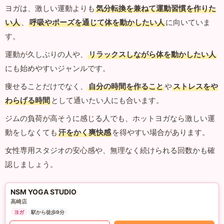
ヨガは、激しい運動よりも
気分転換を兼ねて運動習慣を作りた
い人
、
呼吸やポーズを通じて体を動かしたい人
に向いていま
す。
運動が久しぶりの人や、
リラックスしながら体を動かしたい人
にも始めやすいジャンルです。
痩せることだけでなく、
自分の時間を作ること
や
ストレスをや
わらげる時間
として通いたい人にも合います。
ジムの負荷が高そうに感じる人でも、ホットヨガなら激しい運
動をしなくても
汗をかく爽快感
を得やすい場合があります。
女性専用スタジオの安心感や、無理なく続けられる回数かも確
認しましょう。
NSM YOGA STUDIO
高崎店
ヨガ
駅から徒歩9分