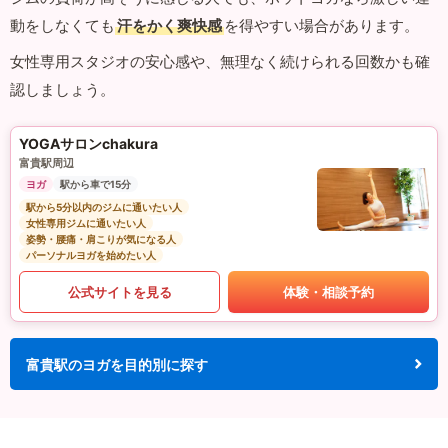
動をしなくても
汗をかく爽快感
を得やすい場合があります。
女性専用スタジオの安心感や、無理なく続けられる回数かも確
認しましょう。
YOGAサロンchakura
富貴駅周辺
ヨガ
駅から車で15分
駅から5分以内のジムに通いたい人
女性専用ジムに通いたい人
姿勢・腰痛・肩こりが気になる人
パーソナルヨガを始めたい人
公式サイトを見る
体験・相談予約
富貴駅のヨガを目的別に探す