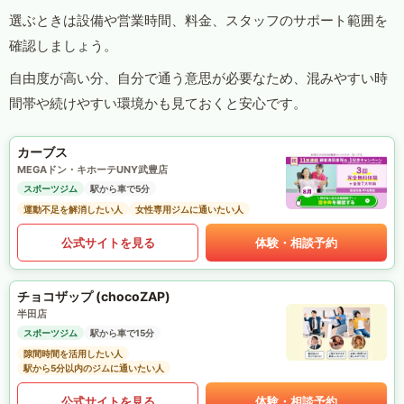
選ぶときは設備や営業時間、料金、スタッフのサポート範囲を
確認しましょう。
自由度が高い分、自分で通う意思が必要なため、混みやすい時
間帯や続けやすい環境かも見ておくと安心です。
カーブス
MEGAドン・キホーテUNY武豊店
スポーツジム
駅から車で5分
運動不足を解消したい人
女性専用ジムに通いたい人
公式サイトを見る
体験・相談予約
チョコザップ (chocoZAP)
半田店
スポーツジム
駅から車で15分
隙間時間を活用したい人
駅から5分以内のジムに通いたい人
公式サイトを見る
体験・相談予約