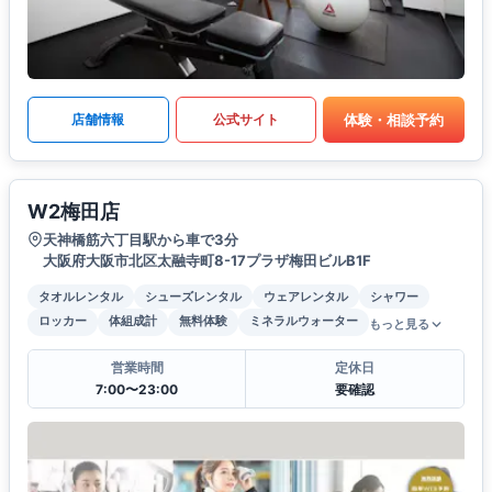
体験・相談予約
店舗情報
公式サイト
W2梅田店
天神橋筋六丁目駅から車で3分
大阪府大阪市北区太融寺町8-17プラザ梅田ビルB1F
タオルレンタル
シューズレンタル
ウェアレンタル
シャワー
ロッカー
体組成計
無料体験
ミネラルウォーター
もっと見る
営業時間
定休日
7:00〜23:00
要確認