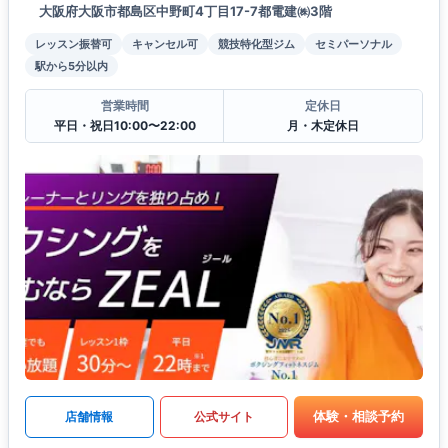
大阪府大阪市都島区中野町4丁目17-7都電建㈱3階
レッスン振替可
キャンセル可
競技特化型ジム
セミパーソナル
駅から5分以内
営業時間
定休日
平日・祝日10:00〜22:00
月・木定休日
体験・相談予約
店舗情報
公式サイト