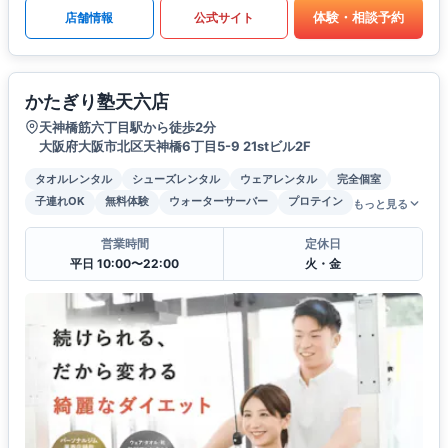
体験・相談予約
店舗情報
公式サイト
かたぎり塾天六店
天神橋筋六丁目駅から徒歩2分
大阪府大阪市北区天神橋6丁目5-9 21stビル2F
タオルレンタル
シューズレンタル
ウェアレンタル
完全個室
子連れOK
無料体験
ウォーターサーバー
プロテイン
もっと見る
営業時間
定休日
平日 10:00〜22:00
火・金