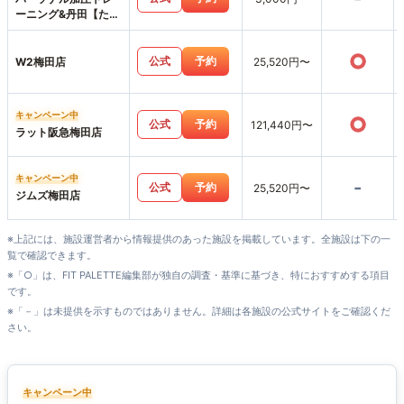
ーニング&丹田【たん
でん】波動整体スタ
ジオHearts227-ハー
○
ツニニナナ-
公式
予約
W2梅田店
25,520円〜
キャンペーン中
○
公式
予約
121,440円〜
ラット阪急梅田店
キャンペーン中
-
公式
予約
25,520円〜
ジムズ梅田店
※上記には、施設運営者から情報提供のあった施設を掲載しています。全施設は下の一
覧で確認できます。
※「○」は、FIT PALETTE編集部が独自の調査・基準に基づき、特におすすめする項目
です。
※「－」は未提供を示すものではありません。詳細は各施設の公式サイトをご確認くだ
さい。
キャンペーン中