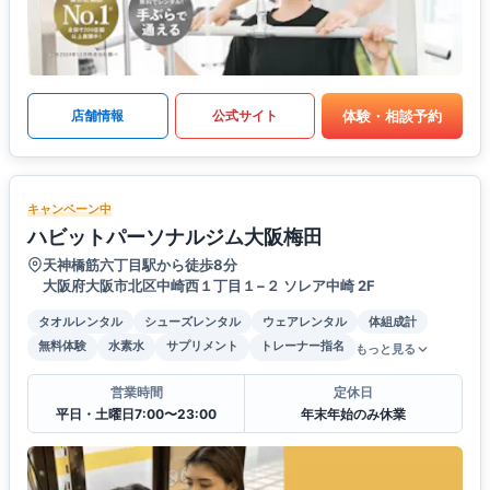
体験・相談予約
店舗情報
公式サイト
キャンペーン中
ハビットパーソナルジム大阪梅田
天神橋筋六丁目駅から徒歩8分
大阪府大阪市北区中崎西１丁目１−２ ソレア中崎 2F
タオルレンタル
シューズレンタル
ウェアレンタル
体組成計
無料体験
水素水
サプリメント
トレーナー指名
もっと見る
営業時間
定休日
平日・土曜日7:00〜23:00
年末年始のみ休業