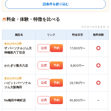
条件を絞り込む
料金・体験・特徴を比べる
スクロールできます →
施設名
リンク
料金目安
無料体験
キャンペーン中
○
公式
予約
ザ パーソナルジム天
17,600円〜
神橋筋六丁目店
○
公式
予約
かたぎり塾天六店
8,800円〜
キャンペーン中
○
公式
予約
ハビットパーソナル
29,780円〜
ジム大阪梅田
-
公式
予約
fis梅田中崎町店
65,800円〜