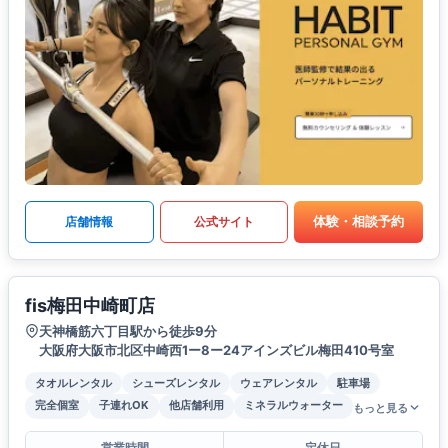
体験・相談予約
店舗情報
公式サイト
fis梅田中崎町店
天神橋筋六丁目駅から徒歩9分
大阪府大阪市北区中崎西1ー8ー24アインズビル梅田410号室
タオルレンタル
シューズレンタル
ウェアレンタル
駐車場
完全個室
子連れOK
他店舗利用
ミネラルウォーター
もっと見る
営業時間
定休日