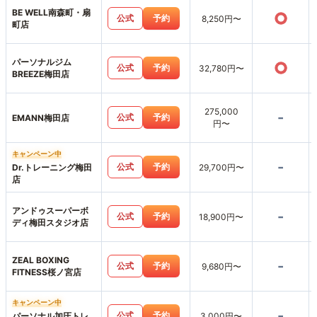
BE WELL南森町・扇
○
公式
予約
8,250円〜
町店
パーソナルジム
○
公式
予約
32,780円〜
BREEZE梅田店
275,000
-
公式
予約
EMANN梅田店
円〜
キャンペーン中
-
公式
予約
Dr.トレーニング梅田
29,700円〜
店
アンドゥスーパーボ
-
公式
予約
18,900円〜
ディ梅田スタジオ店
ZEAL BOXING
-
公式
予約
9,680円〜
FITNESS桜ノ宮店
キャンペーン中
-
公式
予約
パーソナル加圧トレ
3,000円〜