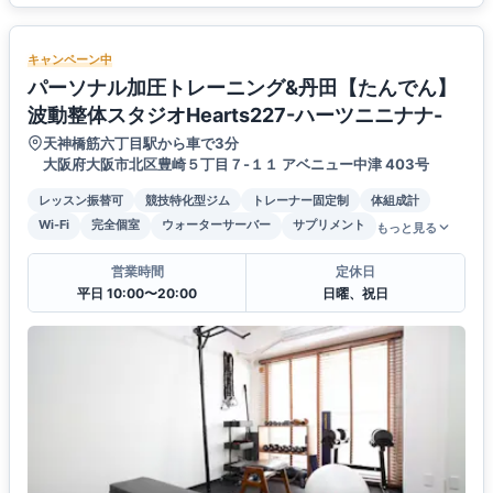
キャンペーン中
パーソナル加圧トレーニング&丹田【たんでん】
波動整体スタジオHearts227-ハーツニニナナ-
天神橋筋六丁目駅から車で3分
大阪府大阪市北区豊崎５丁目７-１１ アベニュー中津 403号
レッスン振替可
競技特化型ジム
トレーナー固定制
体組成計
Wi-Fi
完全個室
ウォーターサーバー
サプリメント
もっと見る
営業時間
定休日
平日 10:00〜20:00
日曜、祝日