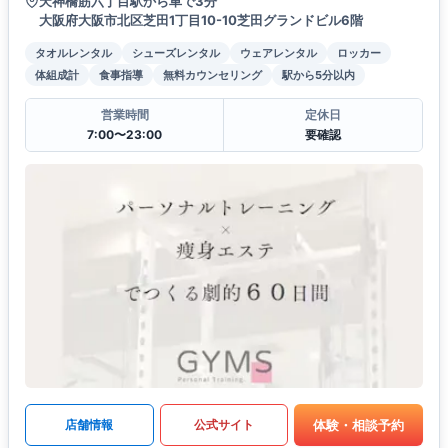
天神橋筋六丁目駅から車で3分
大阪府大阪市北区芝田1丁目10-10芝田グランドビル6階
タオルレンタル
シューズレンタル
ウェアレンタル
ロッカー
体組成計
食事指導
無料カウンセリング
駅から5分以内
営業時間
定休日
7:00〜23:00
要確認
体験・相談予約
店舗情報
公式サイト