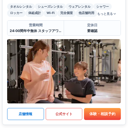
タオルレンタル
シューズレンタル
ウェアレンタル
シャワー
ロッカー
体組成計
Wi-Fi
完全個室
他店舗利用
もっと見る
営業時間
定休日
24:00間年中無休 スタッフアワー(11:00〜22:00)
要確認
体験・相談予約
店舗情報
公式サイト