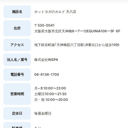
施設名
ホットヨガのカルド 天六店
〒530-0041
住所
大阪府大阪市北区天神橋6ー7ー12EQUINIA106ー5F･6F
アクセス
地下鉄谷町線｢天神橋筋六丁目駅｣9番出口から徒歩10秒
法人名／屋号
株式会社INSPA
電話番号
06-6136-1700
月~木10:00〜23:00
営業時間
土曜日10:00〜21:30
日・祝 10:00〜20:00
定休日
毎週金曜日