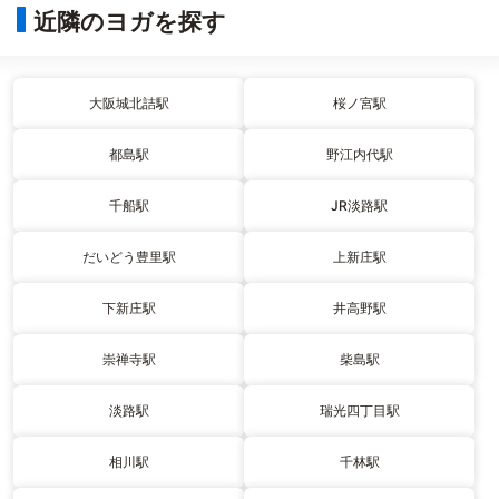
近隣のヨガを探す
大阪城北詰駅
桜ノ宮駅
都島駅
野江内代駅
千船駅
JR淡路駅
だいどう豊里駅
上新庄駅
下新庄駅
井高野駅
崇禅寺駅
柴島駅
淡路駅
瑞光四丁目駅
相川駅
千林駅