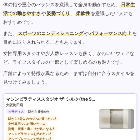
体の軸や重心のバランスを意識して全身を動かすため、
日常生
活での動きやすさ
や
姿勢づくり
、
柔軟性
を意識したい人にも
おすすめです。
また、
スポーツのコンディショニング
や
パフォーマンス向上
を
目的に取り入れられることもあります。
女性専用スタジオや少人数レッスンも多く、かわいいウェアな
ど、ライフスタイルの一部として楽しめるのも魅力です。
店舗によって特徴が異なるため、まずは自分に合うスタイルを
見つけてみましょう。
マシンピラティススタジオ ザ･シルク(the SILK)
大阪梅田店
ピラティス
駅から徒歩4分
駅から5分以内のジムに通いたい人
女性専用ジムに通いたい人
姿勢・腰痛・肩こりが気になる人
マシンピラティスを始めたい人
グループレッスンで始めたい人