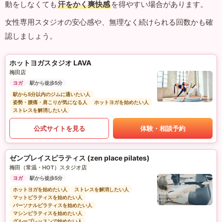
動をしなくても
汗をかく爽快感
を得やすい場合があります。
女性専用スタジオの安心感や、無理なく続けられる回数かも確
認しましょう。
ホットヨガスタジオ LAVA
梅田店
ヨガ
駅から徒歩5分
駅から5分以内のジムに通いたい人
姿勢・腰痛・肩こりが気になる人
ホットヨガを始めたい人
ストレスを解消したい人
公式サイトを見る
体験・相談予約
ゼンプレイスピラティス (zen place pilates)
梅田（常温・HOT）スタジオ店
ヨガ
駅から徒歩5分
ホットヨガを始めたい人
ストレスを解消したい人
マットピラティスを始めたい人
パーソナルピラティスを始めたい人
マシンピラティスを始めたい人
グループレッスンで始めたい人