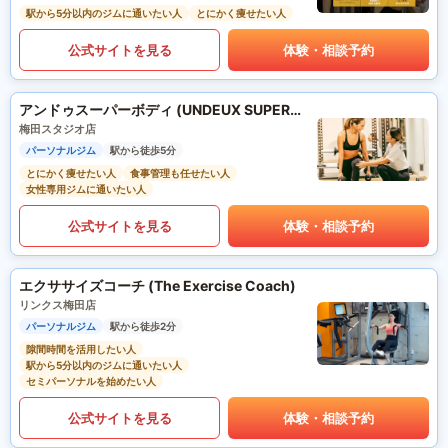
駅から5分以内のジムに通いたい人
とにかく痩せたい人
公式サイトを見る
体験・相談予約
アンドゥスーパーボディ (UNDEUX SUPERBODY)
梅田スタジオ店
パーソナルジム
駅から徒歩5分
とにかく痩せたい人
食事管理も任せたい人
女性専用ジムに通いたい人
公式サイトを見る
体験・相談予約
エクササイズコーチ (The Exercise Coach)
リンクス梅田店
パーソナルジム
駅から徒歩2分
隙間時間を活用したい人
駅から5分以内のジムに通いたい人
セミパーソナルを始めたい人
公式サイトを見る
体験・相談予約