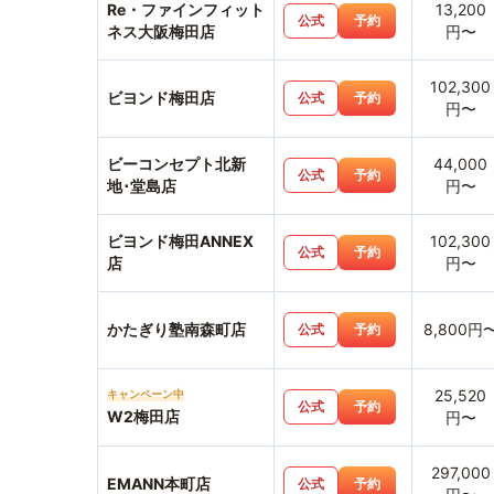
Re・ファインフィット
13,200
公式
予約
ネス大阪梅田店
円〜
102,300
ビヨンド梅田店
公式
予約
円〜
ビーコンセプト北新
44,000
公式
予約
地･堂島店
円〜
ビヨンド梅田ANNEX
102,300
公式
予約
店
円〜
かたぎり塾南森町店
8,800円
公式
予約
25,520
キャンペーン中
公式
予約
W2梅田店
円〜
297,000
EMANN本町店
公式
予約