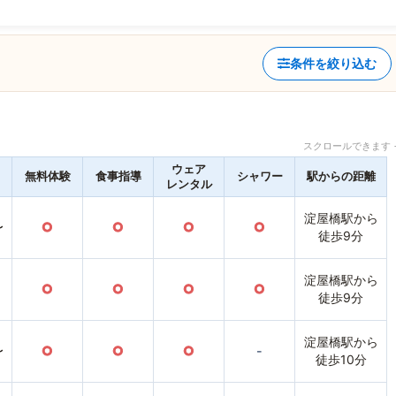
条件を絞り込む
スクロールできます 
ウェア
無料体験
食事指導
シャワー
駅からの距離
レンタル
淀屋橋駅から
〜
○
○
○
○
徒歩9分
淀屋橋駅から
○
○
○
○
徒歩9分
淀屋橋駅から
〜
○
○
○
-
徒歩10分