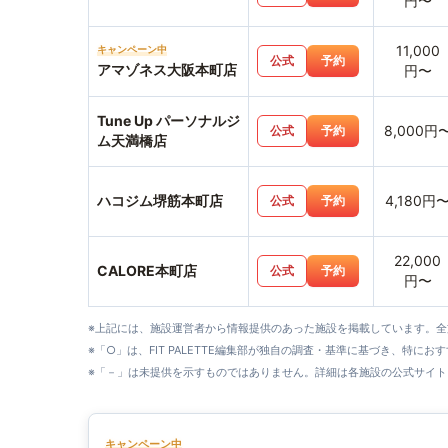
円〜
11,000
キャンペーン中
公式
予約
アマゾネス大阪本町店
円〜
Tune Up パーソナルジ
8,000円
公式
予約
ム天満橋店
ハコジム堺筋本町店
4,180円
公式
予約
22,000
CALORE本町店
公式
予約
円〜
※上記には、施設運営者から情報提供のあった施設を掲載しています。
※「○」は、FIT PALETTE編集部が独自の調査・基準に基づき、特にお
※「－」は未提供を示すものではありません。詳細は各施設の公式サイト
キャンペーン中