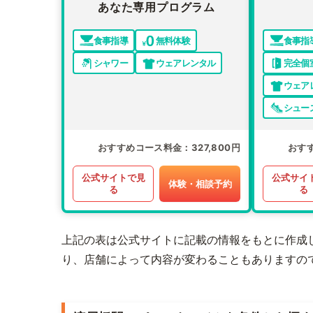
あなた専用プログラム
食事指導
無料体験
食事指
シャワー
ウェアレンタル
完全個
ウェア
シュー
おすすめコース料金
327,800円
おす
公式サイトで見
公式サイ
体験・相談予約
る
る
上記の表は公式サイトに記載の情報をもとに作成
り、店舗によって内容が変わることもありますの