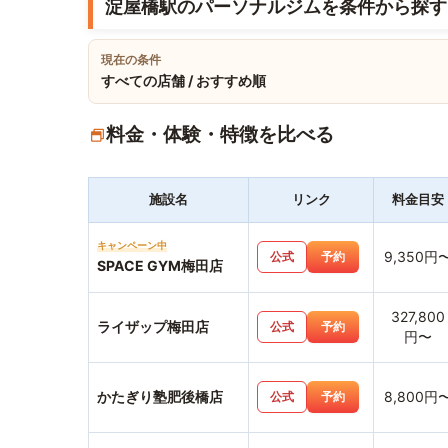
淀屋橋駅のパーソナルジムを条件から探す
現在の条件
すべての店舗 / おすすめ順
料金・体験・特徴を比べる
施設名
リンク
料金目安
キャンペーン中
9,350円
公式
予約
SPACE GYM梅田店
327,800
ライザップ梅田店
公式
予約
円〜
かたぎり塾肥後橋店
8,800円
公式
予約