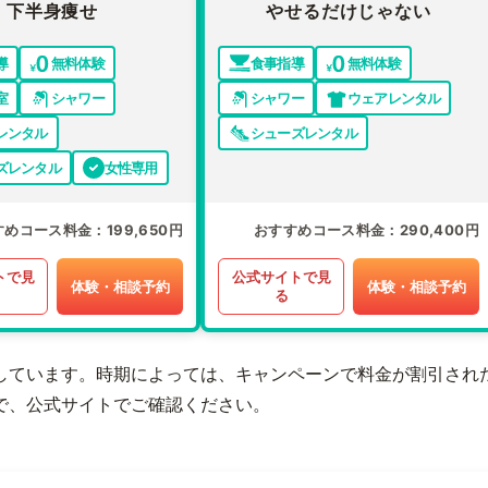
下半身痩せ
やせるだけじゃない
導
無料体験
食事指導
無料体験
室
シャワー
シャワー
ウェアレンタル
レンタル
シューズレンタル
ズレンタル
女性専用
すめコース料金
199,650円
おすすめコース料金
290,400円
トで見
公式サイトで見
体験・相談予約
体験・相談予約
る
しています。時期によっては、キャンペーンで料金が割引され
で、公式サイトでご確認ください。