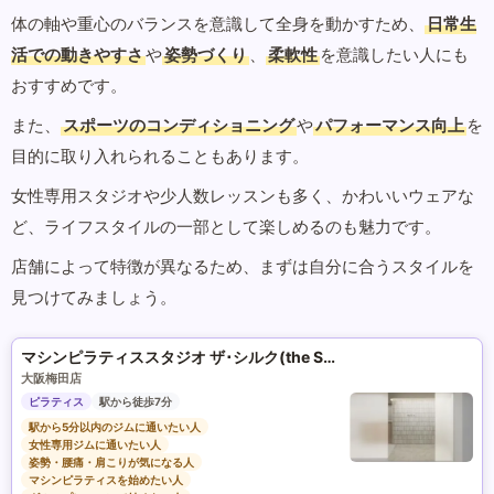
体の軸や重心のバランスを意識して全身を動かすため、
日常生
活での動きやすさ
や
姿勢づくり
、
柔軟性
を意識したい人にも
おすすめです。
また、
スポーツのコンディショニング
や
パフォーマンス向上
を
目的に取り入れられることもあります。
女性専用スタジオや少人数レッスンも多く、かわいいウェアな
ど、ライフスタイルの一部として楽しめるのも魅力です。
店舗によって特徴が異なるため、まずは自分に合うスタイルを
見つけてみましょう。
マシンピラティススタジオ ザ･シルク(the SILK)
大阪梅田店
ピラティス
駅から徒歩7分
駅から5分以内のジムに通いたい人
女性専用ジムに通いたい人
姿勢・腰痛・肩こりが気になる人
マシンピラティスを始めたい人