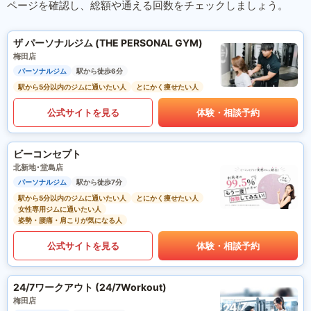
ページを確認し、総額や通える回数をチェックしましょう。
ザ パーソナルジム (THE PERSONAL GYM)
梅田店
パーソナルジム
駅から徒歩6分
駅から5分以内のジムに通いたい人
とにかく痩せたい人
公式サイトを見る
体験・相談予約
ビーコンセプト
北新地･堂島店
パーソナルジム
駅から徒歩7分
駅から5分以内のジムに通いたい人
とにかく痩せたい人
女性専用ジムに通いたい人
姿勢・腰痛・肩こりが気になる人
公式サイトを見る
体験・相談予約
24/7ワークアウト (24/7Workout)
梅田店