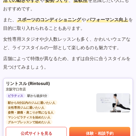
活での動きやすさ
や
姿勢づくり
、
柔軟性
を意識したい人にも
おすすめです。
また、
スポーツのコンディショニング
や
パフォーマンス向上
を
目的に取り入れられることもあります。
女性専用スタジオや少人数レッスンも多く、かわいいウェアな
ど、ライフスタイルの一部として楽しめるのも魅力です。
店舗によって特徴が異なるため、まずは自分に合うスタイルを
見つけてみましょう。
リントスル (Rintosull)
京阪守口市店
ピラティス
駅から徒歩1分
駅から5分以内のジムに通いたい人
女性専用ジムに通いたい人
姿勢・腰痛・肩こりが気になる人
マシンピラティスを始めたい人
グループレッスンで始めたい人
公式サイトを見る
体験・相談予約