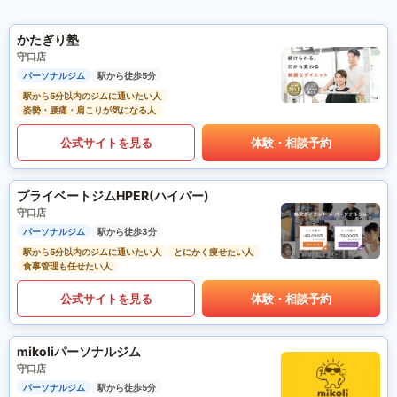
かたぎり塾
守口店
パーソナルジム
駅から徒歩5分
駅から5分以内のジムに通いたい人
姿勢・腰痛・肩こりが気になる人
公式サイトを見る
体験・相談予約
プライベートジムHPER(ハイパー)
守口店
パーソナルジム
駅から徒歩3分
駅から5分以内のジムに通いたい人
とにかく痩せたい人
食事管理も任せたい人
公式サイトを見る
体験・相談予約
mikoliパーソナルジム
守口店
パーソナルジム
駅から徒歩5分